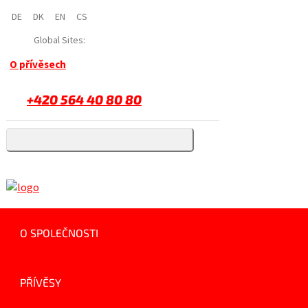
DE
DK
EN
CS
Global Sites:
O přívěsech
+420 564 40 80 80
O SPOLEČNOSTI
PŘÍVĚSY