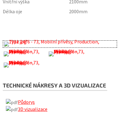
Vnitřní výška
2100
mm
Délka oje
2000
mm
TECHNICKÉ NÁKRESY A 3D VIZUALIZACE
Půdorys
3D vizualizace