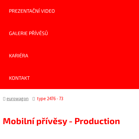
PREZENTAČNÍ VIDEO
GALERIE PŘÍVĚSŮ
KARIÉRA
KONTAKT
eurowagon
type 2476 - 73
Mobilní přívěsy - Production