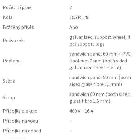
Počet náprav
2
Kola
185 R 14C
Bržděný přívěs
Ano
galvanized, support wheel, 4
Podvozek
pcs support legs
sandwich panel 60 mm + PVC
Podlaha
linoleum 2 mm (both sided
galvanized sheet metal)
sandwich panel 50 mm (both
Stěna
sided glass fibre 1,5 mm)
sandwich 60 mm (both sided
Strop
glass fibre 1,5 mm)
Přípojka elektro
400 V – 16 A
Přípojka na vodu
-
Přípojka na odpad
-