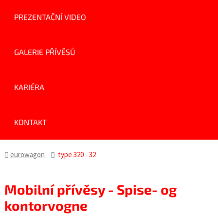
PREZENTAČNÍ VIDEO
GALERIE PŘÍVĚSŮ
KARIÉRA
KONTAKT
eurowagon
type 320 - 32
Mobilní přívěsy - Spise- og
kontorvogne