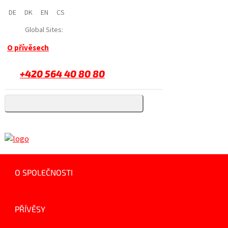
DE
DK
EN
CS
Global Sites:
O přívěsech
+420 564 40 80 80
O SPOLEČNOSTI
PŘÍVĚSY