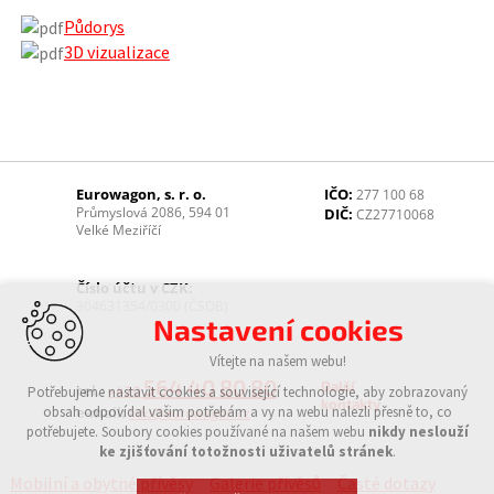
Půdorys
3D vizualizace
Eurowagon, s. r. o.
IČO:
277 100 68
Průmyslová 2086, 594 01
DIČ:
CZ27710068
Velké Meziříčí
Číslo účtu v CZK:
304631354/0300 (ČSOB)
Nastavení cookies
Vítejte na našem webu!
564 40 80 80
Další
tel.:
Potřebujeme nastavit cookies a související technologie, aby zobrazovaný
+420
kontakty
obsah odpovídal vašim potřebám a vy na webu nalezli přesně to, co
e-mail:
info@eurowagon.cz
potřebujete. Soubory cookies používané na našem webu
nikdy neslouží
ke zjišťování totožnosti uživatelů stránek
.
Mobilní a obytné přívěsy
Galerie přívěsů
Časté dotazy