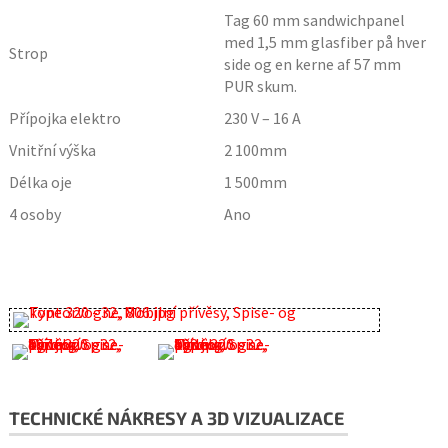
Tag 60 mm sandwichpanel
med 1,5 mm glasfiber på hver
Strop
side og en kerne af 57 mm
PUR skum.
Přípojka elektro
230 V – 16 A
Vnitřní výška
2 100
mm
Délka oje
1 500
mm
4 osoby
Ano
TECHNICKÉ NÁKRESY A 3D VIZUALIZACE