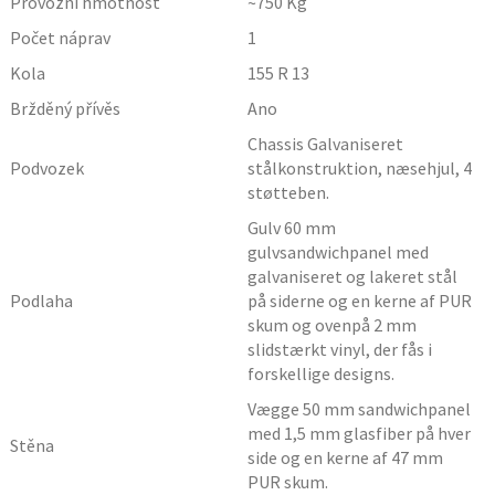
Provozní hmotnost
~750
Kg
Počet náprav
1
Kola
155 R 13
Bržděný přívěs
Ano
Chassis Galvaniseret
Podvozek
stålkonstruktion, næsehjul, 4
støtteben.
Gulv 60 mm
gulvsandwichpanel med
galvaniseret og lakeret stål
Podlaha
på siderne og en kerne af PUR
skum og ovenpå 2 mm
slidstærkt vinyl, der fås i
forskellige designs.
Vægge 50 mm sandwichpanel
med 1,5 mm glasfiber på hver
Stěna
side og en kerne af 47 mm
PUR skum.