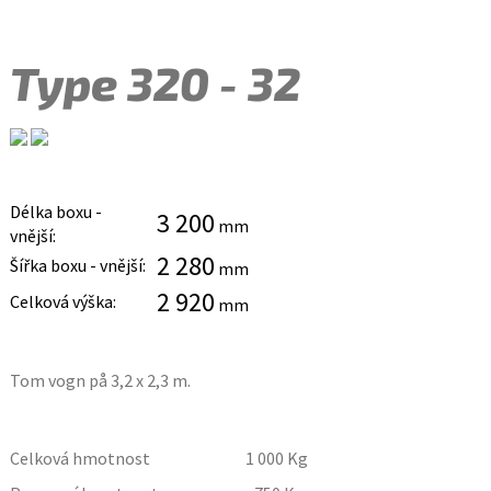
Type 320 - 32
Délka boxu -
3 200
mm
vnější:
2 280
Šířka boxu - vnější:
mm
2 920
Celková výška:
mm
Tom vogn på 3,2 x 2,3 m.
Celková hmotnost
1 000
Kg