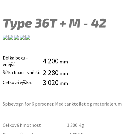
Type 36T + M - 42
Délka boxu -
4 200
mm
vnější:
2 280
Šířka boxu - vnější:
mm
3 020
Celková výška:
mm
Spisevogn for 6 personer. Med tanktoilet og materialerum.
Celková hmotnost
1 300
Kg