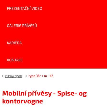
PREZENTAČNÍ VIDEO
GALERIE PŘÍVĚSŮ
KARIÉRA
KONTAKT
eurowagon
type 36t + m - 42
Mobilní přívěsy - Spise- og
kontorvogne