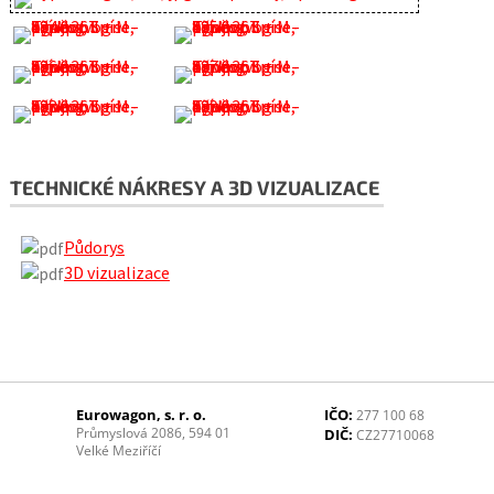
TECHNICKÉ NÁKRESY A 3D VIZUALIZACE
Půdorys
3D vizualizace
Eurowagon, s. r. o.
IČO:
277 100 68
Průmyslová 2086, 594 01
DIČ:
CZ27710068
Velké Meziříčí