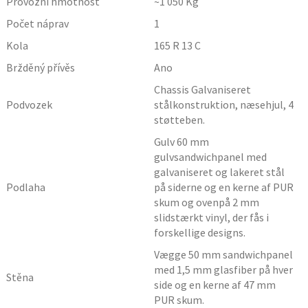
Provozní hmotnost
~1 050
Kg
Počet náprav
1
Kola
165 R 13 C
Bržděný přívěs
Ano
Chassis Galvaniseret
Podvozek
stålkonstruktion, næsehjul, 4
støtteben.
Gulv 60 mm
gulvsandwichpanel med
galvaniseret og lakeret stål
Podlaha
på siderne og en kerne af PUR
skum og ovenpå 2 mm
slidstærkt vinyl, der fås i
forskellige designs.
Vægge 50 mm sandwichpanel
med 1,5 mm glasfiber på hver
Stěna
side og en kerne af 47 mm
PUR skum.