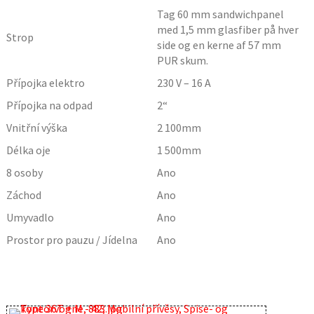
Tag 60 mm sandwichpanel
med 1,5 mm glasfiber på hver
Strop
side og en kerne af 57 mm
PUR skum.
Přípojka elektro
230 V – 16 A
Přípojka na odpad
2“
Vnitřní výška
2 100
mm
Délka oje
1 500
mm
8 osoby
Ano
Záchod
Ano
Umyvadlo
Ano
Prostor pro pauzu / Jídelna
Ano