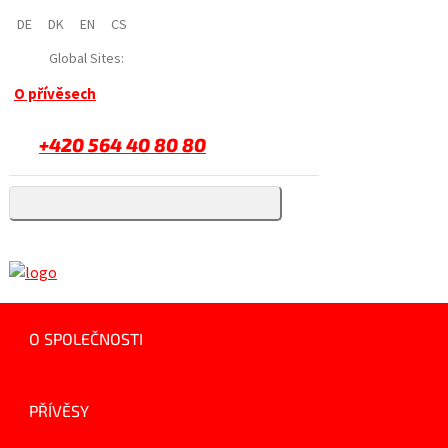
DE
DK
EN
CS
Global Sites:
O přívěsech
+420 564 40 80 80
O SPOLEČNOSTI
PŘÍVĚSY