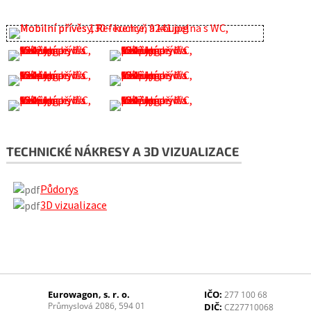
TECHNICKÉ NÁKRESY A 3D VIZUALIZACE
Půdorys
3D vizualizace
Eurowagon, s. r. o.
IČO:
277 100 68
Průmyslová 2086, 594 01
DIČ:
CZ27710068