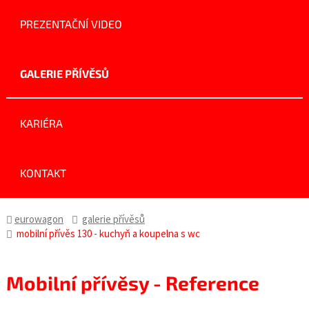
PREZENTAČNÍ VIDEO
GALERIE PŘÍVĚSŮ
KARIÉRA
KONTAKT
eurowagon
galerie přívěsů
mobilní přívěs 130 - kuchyň a koupelna s wc
Mobilní přívěsy - Reference