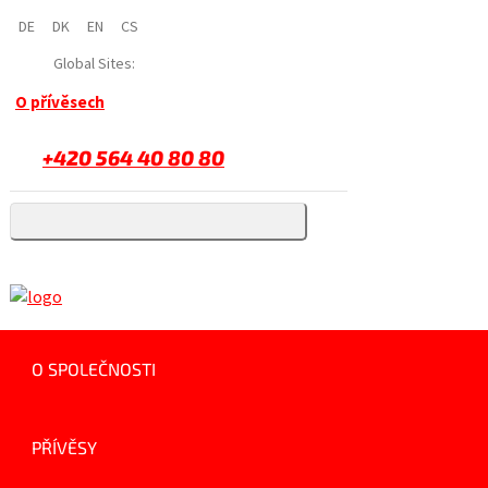
DE
DK
EN
CS
Global Sites:
O přívěsech
+420 564 40 80 80
O SPOLEČNOSTI
PŘÍVĚSY