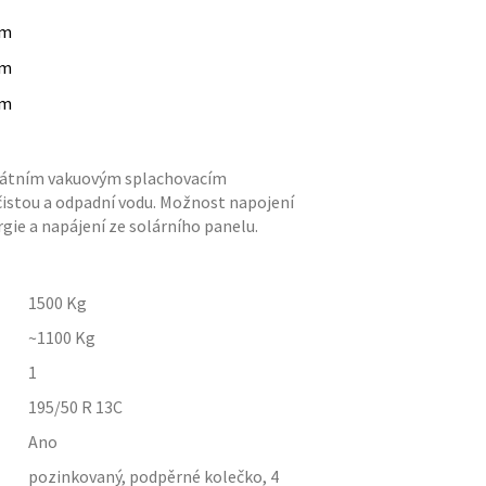
m
m
m
ikátním vakuovým splachovacím
istou a odpadní vodu. Možnost napojení
rgie a napájení ze solárního panelu.
1500
Kg
~1100
Kg
1
195/50 R 13C
Ano
pozinkovaný, podpěrné kolečko, 4