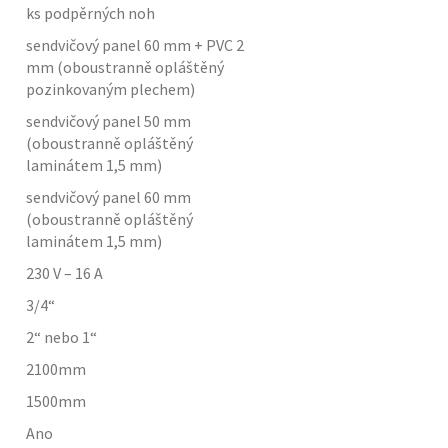
ks podpěrných noh
sendvičový panel 60 mm + PVC 2
mm (oboustranně opláštěný
pozinkovaným plechem)
sendvičový panel 50 mm
(oboustranně opláštěný
laminátem 1,5 mm)
sendvičový panel 60 mm
(oboustranně opláštěný
laminátem 1,5 mm)
230 V – 16 A
3/4“
2“ nebo 1“
2100
mm
1500
mm
Ano