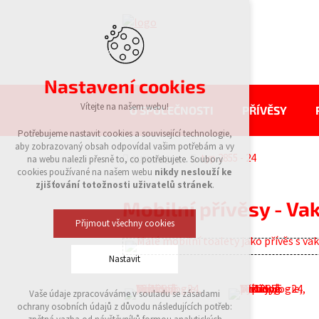
Nastavení cookies
Vítejte na našem webu!
O SPOLEČNOSTI
PŘÍVĚSY
Potřebujeme nastavit cookies a související technologie,
aby zobrazovaný obsah odpovídal vašim potřebám a vy
eurowagon
typ 2855 - 24
na webu nalezli přesně to, co potřebujete. Soubory
cookies používané na našem webu
nikdy neslouží ke
zjišťování totožnosti uživatelů stránek
.
Mobilní přívěsy - Va
Přijmout všechny cookies
Nastavit
Vaše údaje zpracováváme v souladu se zásadami
Technická cookies
ochrany osobních údajů z důvodu následujících potřeb:
nutná pro provozování webu