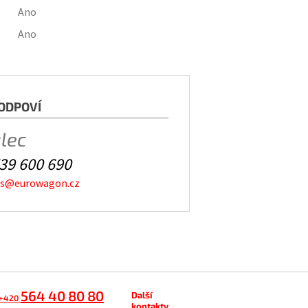
Ano
Ano
ODPOVÍ
alec
39 600 690
es@eurowagon.cz
564 40 80 80
Další
+420
kontakty