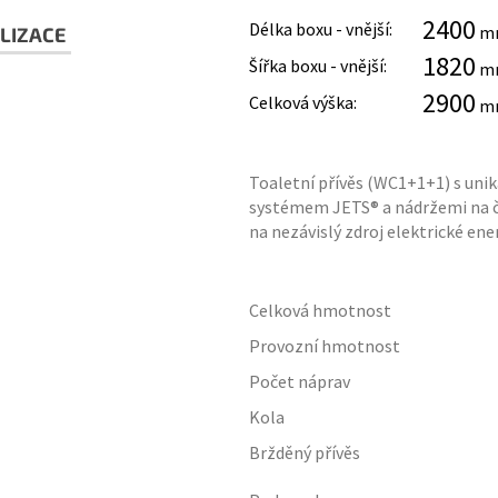
2400
Délka boxu - vnější:
m
LIZACE
1820
Šířka boxu - vnější:
m
2900
Celková výška:
m
Toaletní přívěs (WC1+1+1) s un
systémem JETS® a nádržemi na č
na nezávislý zdroj elektrické ene
Celková hmotnost
Provozní hmotnost
Počet náprav
Kola
Bržděný přívěs