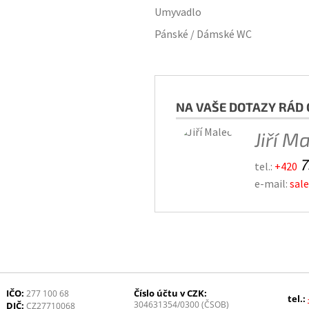
Umyvadlo
Pánské / Dámské WC
NA VAŠE DOTAZY RÁD 
Jiří M
7
tel.:
+420
e-mail:
sal
IČO:
Číslo účtu v CZK:
277 100 68
tel.:
304631354/0300 (ČSOB)
DIČ:
CZ27710068