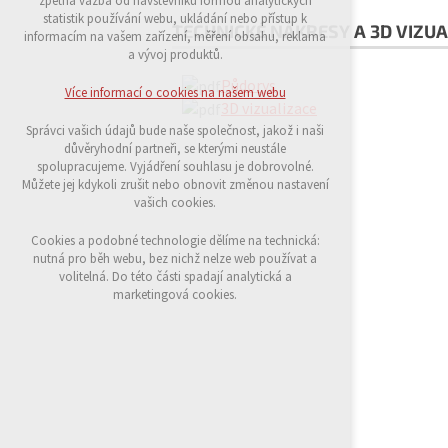
zpětná vazba od návštěvníků formou analytických
udržení kontextu stránek (session): případná
statistik používání webu, ukládání nebo přístup k
TECHNICKÉ NÁKRESY A 3D VIZUA
přihlášení, volby jazyka, apod.
informacím na vašem zařízení, měření obsahu, reklama
a vývoj produktů.
Volitelná cookies
Půdorys
analytická pro anonymizované vyhodnocení
Více informací o cookies na našem webu
návštěvnosti
3D vizualizace
marketingová cookies (Google)
Správci vašich údajů bude naše společnost, jakož i naši
důvěryhodní partneři, se kterými neustále
Více informací o cookies na našem webu
spolupracujeme. Vyjádření souhlasu je dobrovolné.
Můžete jej kdykoli zrušit nebo obnovit změnou nastavení
vašich cookies.
Přijmout všechny cookies
Cookies a podobné technologie dělíme na technická:
nutná pro běh webu, bez nichž nelze web používat a
volitelná. Do této části spadají analytická a
Odmítnout vše
marketingová cookies.