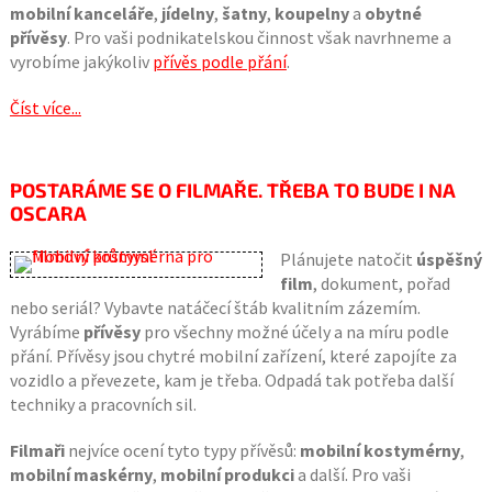
mobilní kanceláře
,
jídelny
,
šatny
,
koupelny
a
obytné
přívěsy
. Pro vaši podnikatelskou činnost však navrhneme a
vyrobíme jakýkoliv
přívěs podle přání
.
Číst více...
POSTARÁME SE O FILMAŘE. TŘEBA TO BUDE I NA
OSCARA
Plánujete natočit
úspěšný
film
, dokument, pořad
nebo seriál? Vybavte natáčecí štáb kvalitním zázemím.
Vyrábíme
přívěsy
pro všechny možné účely a na míru podle
přání. Přívěsy jsou chytré mobilní zařízení, které zapojíte za
vozidlo a převezete, kam je třeba. Odpadá tak potřeba další
techniky a pracovních sil.
Filmaři
nejvíce ocení tyto typy přívěsů:
mobilní kostymérny
,
mobilní maskérny
,
mobilní produkci
a další. Pro vaši