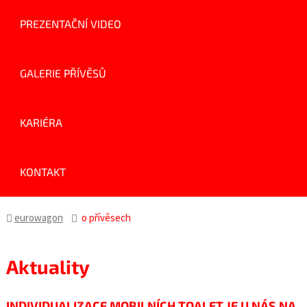
PREZENTAČNÍ VIDEO
GALERIE PŘÍVĚSŮ
KARIÉRA
KONTAKT
eurowagon
o přívěsech
Aktuality
INDIVIDUALIZACE MOBILNÍCH TOALET JE U NÁS NA