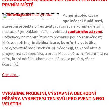
PRVNÍM MÍSTĚ
V dnešní době, kdy se
společenské události,
stavební projekty či festivaly
stávají stále komplexnějšími,
nestačí už jen základní řešení v oblasti
sanitárního zázemí
.
Požadavky na mobilní toalety přesahují pouhou funkčnost;
klíčovou roli hrají
individualizace, komfort a estetika
.
Poskytovatelé mobilních WC si uvědomují, že každá akce či
projekt má svá specifika, a proto kladou důraz na řešení šitá na
míru, která odrážejí charakter události a potřeby všech
účastníků.
Číst více...
VYRÁBÍME PRODEJNÍ, VÝSTAVNÍ A OBCHODNÍ
PŘÍVĚSY. VYBERTE SI TEN SVŮJ PRO EVENT NEBO
VELETRH