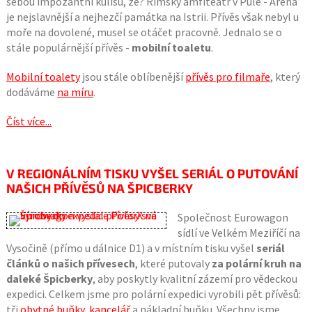
sebou impozantní kulisu, že? Římský amfiteátr v Pule - Arena
je nejslavnější a nejhezčí památka na Istrii. Přívěs však nebyl u
moře na dovolené, musel se otáčet pracovně. Jednalo se o
stále populárnější přívěs -
mobilní toaletu
.
Mobilní toalety
jsou stále oblíbenější
přívěs pro filmaře
, který
dodáváme
na míru
.
Číst více...
V REGIONÁLNÍM TISKU VYŠEL SERIÁL O PUTOVÁNÍ
NAŠICH PŘÍVĚSŮ NA ŠPICBERKY
Společnost Eurowagon
sídlí ve Velkém Meziříčí na
Vysočině (přímo u dálnice D1) a v místním tisku vyšel
seriál
článků o našich přívesech
, které putovaly
za polární kruh na
daleké Špicberky
, aby poskytly kvalitní zázemí pro vědeckou
expedici. Celkem jsme pro polární expedici vyrobili pět přívěsů:
tři
obytné buňky
,
kancelář
a nákladní buňku. Všechny jsme