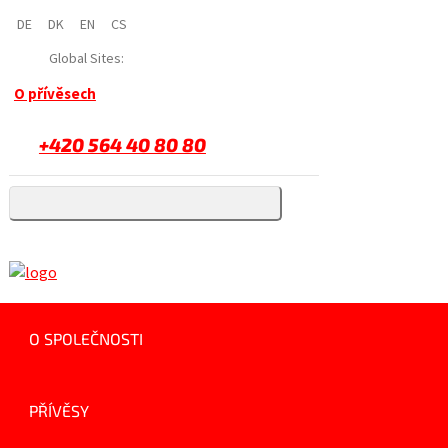
DE
DK
EN
CS
Global Sites:
O přívěsech
+420 564 40 80 80
O SPOLEČNOSTI
PŘÍVĚSY