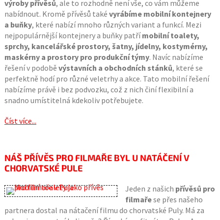
výroby přívěsů
, ale to rozhodně není vše, co vám můžeme
nabídnout. Kromě přívěsů také
vyrábíme mobilní kontejnery
a buňky
, které nabízí mnoho různých variant a funkcí. Mezi
nejpopulárnější kontejnery a buňky patří
mobilní toalety,
sprchy, kancelářské prostory, šatny, jídelny, kostymérny,
maskérny a prostory pro produkční týmy
. Navíc nabízíme
řešení v podobě
výstavních a obchodních stánků
, které se
perfektně hodí pro různé veletrhy a akce. Tato mobilní řešení
nabízíme právě i bez podvozku, což z nich činí flexibilní a
snadno umístitelná kdekoliv potřebujete.
Číst více...
NÁŠ PŘÍVĚS PRO FILMAŘE BYL U NATÁČENÍ V
CHORVATSKÉ PULE
Jeden z našich
přívěsů pro
filmaře
se přes našeho
partnera dostal na nátačení filmu do chorvatské Puly. Má za