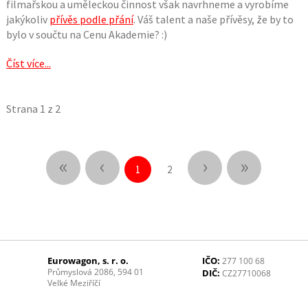
filmařskou a uměleckou činnost však navrhneme a vyrobíme
jakýkoliv
přívěs podle přání
. Váš talent a naše přívěsy, že by to
bylo v součtu na Cenu Akademie? :)
Číst více...
Strana 1 z 2
«
‹
›
»
1
2
Eurowagon, s. r. o.
IČO:
277 100 68
Průmyslová 2086, 594 01
DIČ:
CZ27710068
Velké Meziříčí