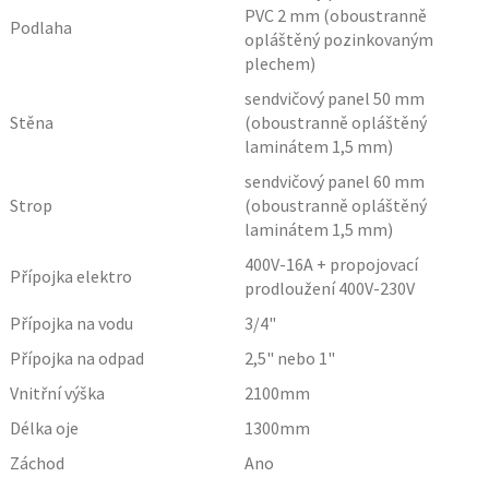
PVC 2 mm (oboustranně
Podlaha
opláštěný pozinkovaným
plechem)
sendvičový panel 50 mm
Stěna
(oboustranně opláštěný
laminátem 1,5 mm)
sendvičový panel 60 mm
Strop
(oboustranně opláštěný
laminátem 1,5 mm)
400V-16A + propojovací
Přípojka elektro
prodloužení 400V-230V
Přípojka na vodu
3/4"
Přípojka na odpad
2,5" nebo 1"
Vnitřní výška
2100
mm
Délka oje
1300
mm
Záchod
Ano