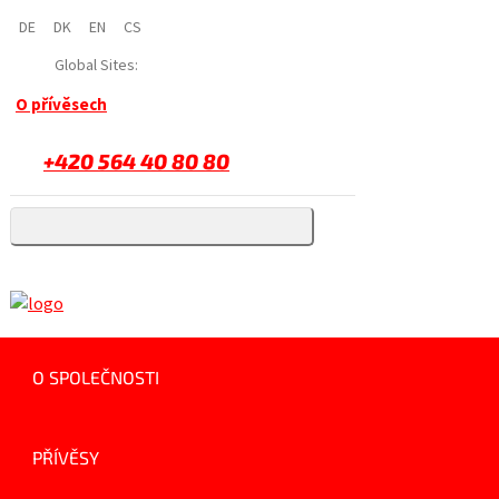
DE
DK
EN
CS
Global Sites:
O přívěsech
+420 564 40 80 80
O SPOLEČNOSTI
PŘÍVĚSY