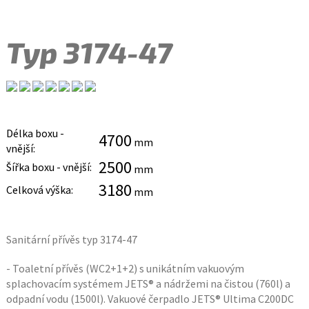
Typ 3174-47
Délka boxu -
4700
mm
vnější:
2500
Šířka boxu - vnější:
mm
3180
Celková výška:
mm
Sanitární přívěs typ 3174-47
- Toaletní přívěs (WC2+1+2) s unikátním vakuovým
splachovacím systémem JETS® a nádržemi na čistou (760l) a
odpadní vodu (1500l). Vakuové čerpadlo JETS® Ultima C200DC