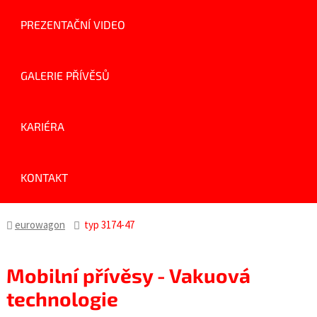
PREZENTAČNÍ VIDEO
GALERIE PŘÍVĚSŮ
KARIÉRA
KONTAKT
eurowagon
typ 3174-47
Mobilní přívěsy - Vakuová
technologie