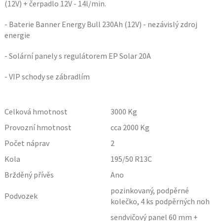
(12V) + čerpadlo 12V - 14l/min.
- Baterie Banner Energy Bull 230Ah (12V) - nezávislý zdroj
energie
- Solární panely s regulátorem EP Solar 20A
- VIP schody se zábradlím
Celková hmotnost
3000
Kg
Provozní hmotnost
cca 2000
Kg
Počet náprav
2
Kola
195/50 R13C
Bržděný přívěs
Ano
pozinkovaný, podpěrné
Podvozek
kolečko, 4 ks podpěrných noh
sendvičový panel 60 mm +