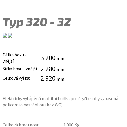
Typ 320 - 32
Délka boxu -
3 200
mm
vnější:
2 280
Šířka boxu - vnější:
mm
2 920
Celková výška:
mm
Elektricky vytápěná mobilní buňka pro čtyři osoby vybavená
policemi a nástěnkou (bez WC).
Celková hmotnost
1 000
Kg