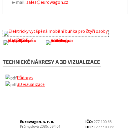
e-mail:
sales@eurowagon.cz
TECHNICKÉ NÁKRESY A 3D VIZUALIZACE
Půdorys
3D vizualizace
Eurowagon, s. r. o.
IČO:
277 100 68
Průmyslová 2086, 594 01
DIČ:
CZ27710068