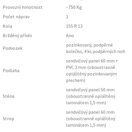
Provozní hmotnost
~750
Kg
Počet náprav
1
Kola
155 R 13
Bržděný přívěs
Ano
pozinkovaný, podpěrné
Podvozek
kolečko, 4 ks podpěrných noh
sendvičový panel 60 mm +
PVC 2 mm (oboustranně
Podlaha
opláštěný pozinkovaným
plechem)
sendvičový panel 50 mm
Stěna
(oboustranně opláštěný
laminátem 1,5 mm)
sendvičový panel 60 mm
Strop
(oboustranně opláštěný
laminátem 1,5 mm)