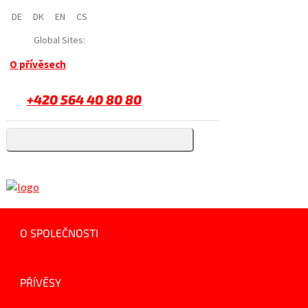
DE
DK
EN
CS
Global Sites:
O přívěsech
+420 564 40 80 80
O SPOLEČNOSTI
PŘÍVĚSY