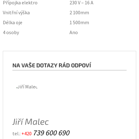
Přípojka elektro
230 V – 16 A
Vnitřní výška
2 100
mm
Délka oje
1 500
mm
4 osoby
Ano
NA VAŠE DOTAZY RÁD ODPOVÍ
Jiří Malec
739 600 690
tel.:
+420