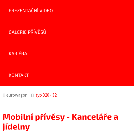
PREZENTAČNÍ VIDEO
GALERIE PŘÍVĚSŮ
KARIÉRA
KONTAKT
eurowagon
typ 320 - 32
Mobilní přívěsy - Kanceláře a
jídelny