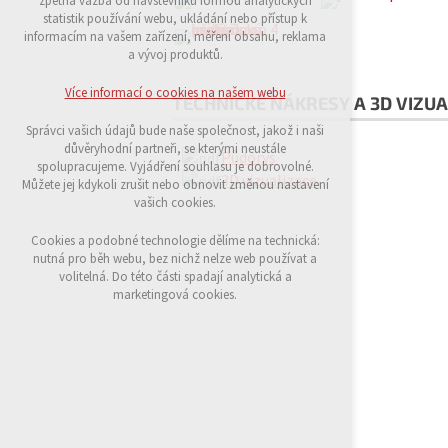
zpětná vazba od návštěvníků formou analytických
udržení kontextu stránek (session): případná
statistik používání webu, ukládání nebo přístup k
přihlášení, volby jazyka, apod.
informacím na vašem zařízení, měření obsahu, reklama
a vývoj produktů.
Volitelná cookies
analytická pro anonymizované vyhodnocení
Více informací o cookies na našem webu
TECHNICKÉ NÁKRESY A 3D VIZUA
návštěvnosti
marketingová cookies (Google)
Správci vašich údajů bude naše společnost, jakož i naši
důvěryhodní partneři, se kterými neustále
Půdorys
Více informací o cookies na našem webu
spolupracujeme. Vyjádření souhlasu je dobrovolné.
3D vizualizace
Můžete jej kdykoli zrušit nebo obnovit změnou nastavení
vašich cookies.
Přijmout všechny cookies
Cookies a podobné technologie dělíme na technická:
nutná pro běh webu, bez nichž nelze web používat a
volitelná. Do této části spadají analytická a
Odmítnout vše
marketingová cookies.