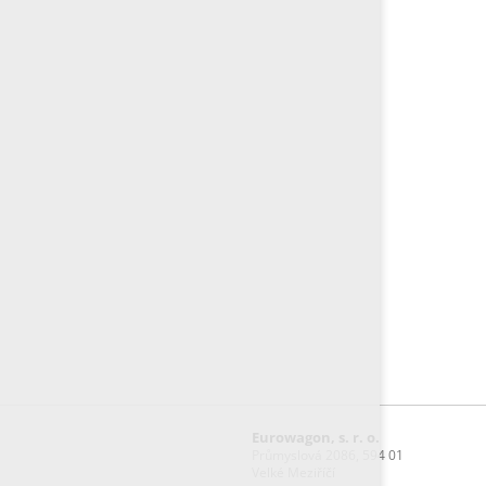
Eurowagon, s. r. o.
Průmyslová 2086, 594 01
Velké Meziříčí