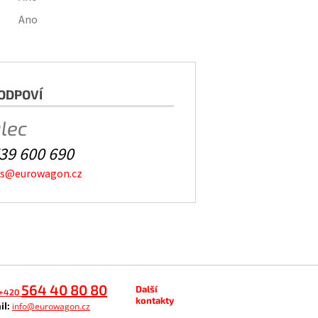
Ano
ODPOVÍ
alec
39 600 690
es@eurowagon.cz
564 40 80 80
Další
+420
kontakty
il:
info@eurowagon.cz