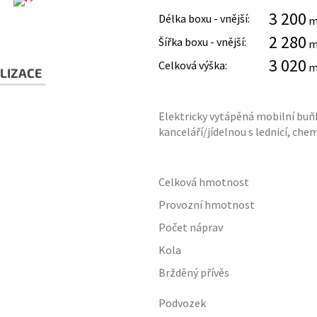
3 200
Délka boxu - vnější:
2 280
Šířka boxu - vnější:
3 020
Celková výška:
LIZACE
Elektricky vytápěná mobilní buňk
kanceláří/jídelnou s lednicí, ch
Celková hmotnost
Provozní hmotnost
Počet náprav
Kola
Bržděný přívěs
Podvozek