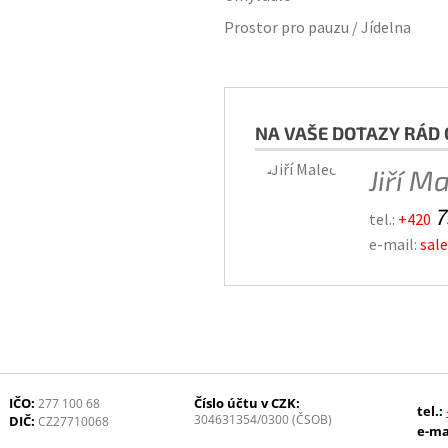
Prostor pro pauzu / Jídelna
NA VAŠE DOTAZY RÁD 
Jiří M
7
tel.:
+420
e-mail:
sal
IČO:
Číslo účtu v CZK:
277 100 68
tel.:
304631354/0300 (ČSOB)
DIČ:
CZ27710068
e-ma