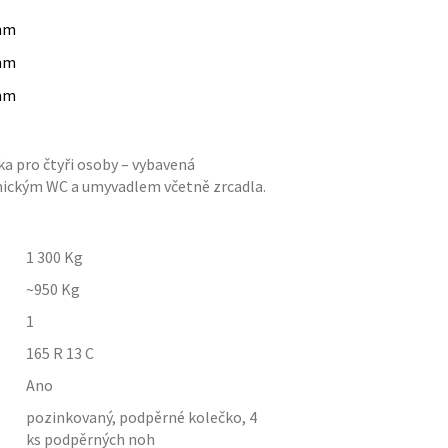
mm
mm
mm
a pro čtyři osoby – vybavená
emickým WC a umyvadlem včetně zrcadla.
1 300
Kg
~950
Kg
1
165 R 13 C
Ano
pozinkovaný, podpěrné kolečko, 4
ks podpěrných noh