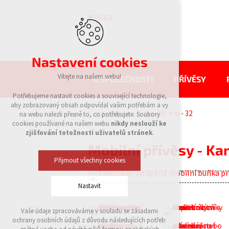
Nastavení cookies
Vítejte na našem webu!
O SPOLEČNOSTI
PŘÍVĚSY
Potřebujeme nastavit cookies a související technologie,
aby zobrazovaný obsah odpovídal vašim potřebám a vy
eurowagon
typ 35t + m - 32
na webu nalezli přesně to, co potřebujete. Soubory
cookies používané na našem webu
nikdy neslouží ke
zjišťování totožnosti uživatelů stránek
.
Mobilní přívěsy - Kan
Přijmout všechny cookies
Nastavit
Vaše údaje zpracováváme v souladu se zásadami
Technická cookies
ochrany osobních údajů z důvodu následujících potřeb:
nutná pro provozování webu