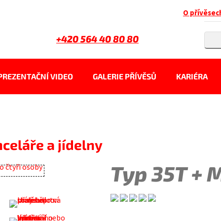
O přívěsec
+420 564 40 80 80
PREZENTAČNÍ VIDEO
GALERIE PŘÍVĚSŮ
KARIÉRA
celáře a jídelny
Typ 35T + M