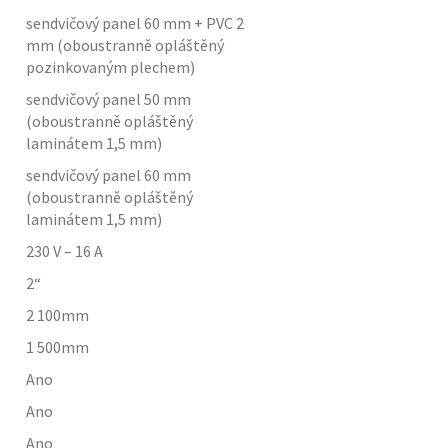
sendvičový panel 60 mm + PVC 2
mm (oboustranně opláštěný
pozinkovaným plechem)
sendvičový panel 50 mm
(oboustranně opláštěný
laminátem 1,5 mm)
sendvičový panel 60 mm
(oboustranně opláštěný
laminátem 1,5 mm)
230 V – 16 A
2“
2 100
mm
1 500
mm
Ano
Ano
Ano