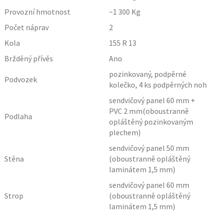
Provozní hmotnost
~1 300
Kg
Počet náprav
2
Kola
155 R 13
Bržděný přívěs
Ano
pozinkovaný, podpěrné
Podvozek
kolečko, 4 ks podpěrných noh
sendvičový panel 60 mm +
PVC 2 mm(oboustranně
Podlaha
opláštěný pozinkovaným
plechem)
sendvičový panel 50 mm
Stěna
(oboustranně opláštěný
laminátem 1,5 mm)
sendvičový panel 60 mm
Strop
(oboustranně opláštěný
laminátem 1,5 mm)