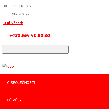
DE
DK
EN
CS
Global Sites:
O přívěsech
+420 564 40 80 80
O SPOLEČNOSTI
PŘÍVĚSY