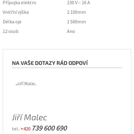
Přípojka elektro
230 V – 16 A
Vnitřní výška
2 100
mm
Délka oje
1 500
mm
12 osob
Ano
NA VAŠE DOTAZY RÁD ODPOVÍ
Jiří Malec
739 600 690
tel.:
+420