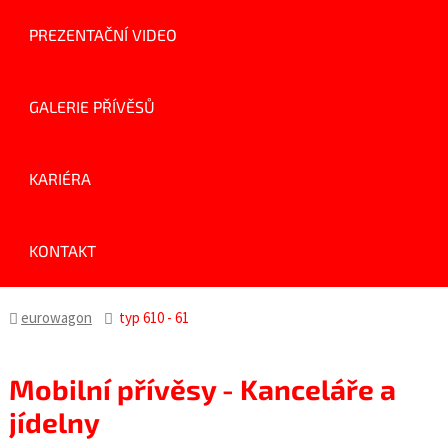
PREZENTAČNÍ VIDEO
GALERIE PŘÍVĚSŮ
KARIÉRA
KONTAKT
eurowagon
typ 610 - 61
Mobilní přívěsy - Kanceláře a
jídelny