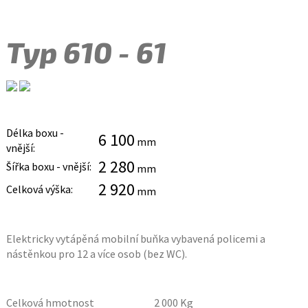
Typ 610 - 61
Délka boxu -
6 100
mm
vnější:
2 280
Šířka boxu - vnější:
mm
2 920
Celková výška:
mm
Elektricky vytápěná mobilní buňka vybavená policemi a
nástěnkou pro 12 a více osob (bez WC).
Celková hmotnost
2 000
Kg