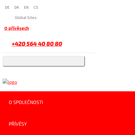
DE
DK
EN
CS
Global Sites:
O přívěsech
+420 564 40 80 80
O SPOLEČNOSTI
PŘÍVĚSY