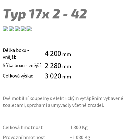
Typ 17x 2 - 42
Délka boxu -
4 200
mm
vnější:
2 280
Šířka boxu - vnější:
mm
3 020
Celková výška:
mm
Dvě mobilní koupelny s elektrickým vytápěním vybavené
toaletami, sprchami a umyvadly včetně zrcadel.
Celková hmotnost
1 300
Kg
Provozní hmotnost
~1 080
Kg