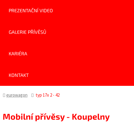
PREZENTAČNÍ VIDEO
GALERIE PŘÍVĚSŮ
KARIÉRA
KONTAKT
eurowagon
typ 17x 2 - 42
Mobilní přívěsy - Koupelny