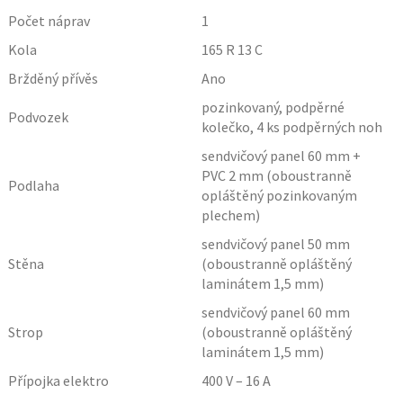
Počet náprav
1
Kola
165 R 13 C
Bržděný přívěs
Ano
pozinkovaný, podpěrné
Podvozek
kolečko, 4 ks podpěrných noh
sendvičový panel 60 mm +
PVC 2 mm (oboustranně
Podlaha
opláštěný pozinkovaným
plechem)
sendvičový panel 50 mm
Stěna
(oboustranně opláštěný
laminátem 1,5 mm)
sendvičový panel 60 mm
Strop
(oboustranně opláštěný
laminátem 1,5 mm)
Přípojka elektro
400 V – 16 A