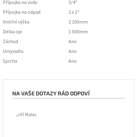
Přípojka na vodu
3/4“
Přípojka na odpad
2 x 1“
Vnitřní výška
2 100
mm
Délka oje
1 500
mm
Záchod
Ano
Umyvadlo
Ano
Sprcha
Ano
NA VAŠE DOTAZY RÁD ODPOVÍ