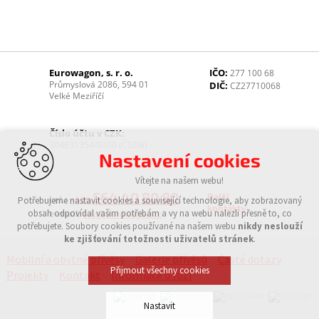
Eurowagon, s. r. o.
IČO:
277 100 68
Průmyslová 2086, 594 01
DIČ:
CZ27710068
Velké Meziříčí
Číslo účtu v CZK:
304631354/0300 (ČSOB)
Nastavení cookies
Vítejte na našem webu!
564 40 80 80
Další
tel.:
Potřebujeme nastavit cookies a související technologie, aby zobrazovaný
+420
kontakty
obsah odpovídal vašim potřebám a vy na webu nalezli přesně to, co
e-mail:
info@eurowagon.cz
potřebujete. Soubory cookies používané na našem webu
nikdy neslouží
ke zjišťování totožnosti uživatelů stránek
.
Mobilní a obytné přívěsy
Galerie přívěsů
Časté dotazy
Přijmout všechny cookies
Projekty
Kontakt
Informace o fúzi
Nastavit