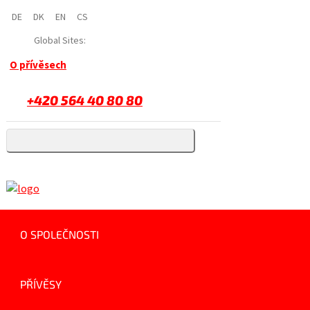
DE
DK
EN
CS
Global Sites:
O přívěsech
+420 564 40 80 80
O SPOLEČNOSTI
PŘÍVĚSY