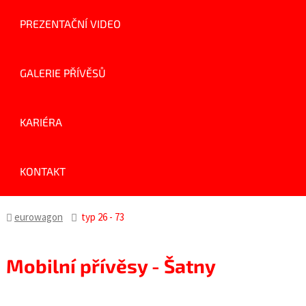
PREZENTAČNÍ VIDEO
GALERIE PŘÍVĚSŮ
KARIÉRA
KONTAKT
eurowagon
typ 26 - 73
Mobilní přívěsy - Šatny