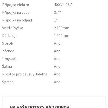
Přípojka elektro
400 V – 16 A
Přípojka na vodu
3/4“
Přípojka na odpad
1“
Vnitřní výška
2 100
mm
Délka oje
1 500
mm
5 osob
Ano
Záchod
Ano
Umyvadlo
Ano
Šatna
Ano
Prostor pro pauzu / Jídelna
Ano
Sprcha
Ano
NA VAŠE DOTAZY RÁD ODPOVÍ