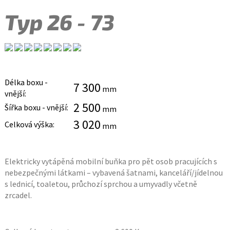
Typ 26 - 73
Délka boxu -
7 300
mm
vnější:
2 500
Šířka boxu - vnější:
mm
3 020
Celková výška:
mm
Elektricky vytápěná mobilní buňka pro pět osob pracujících s
nebezpečnými látkami – vybavená šatnami, kanceláří/jídelnou
s lednicí, toaletou, průchozí sprchou a umyvadly včetně
zrcadel.