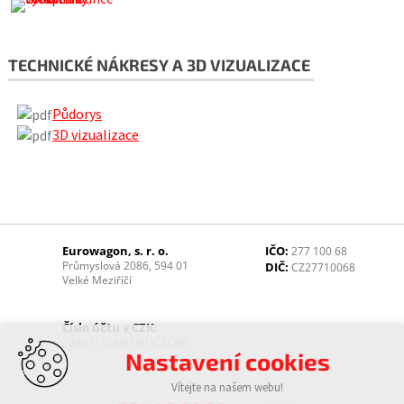
TECHNICKÉ NÁKRESY A 3D VIZUALIZACE
Půdorys
3D vizualizace
Eurowagon, s. r. o.
IČO:
277 100 68
Průmyslová 2086, 594 01
DIČ:
CZ27710068
Velké Meziříčí
Číslo účtu v CZK:
304631354/0300 (ČSOB)
Nastavení cookies
Vítejte na našem webu!