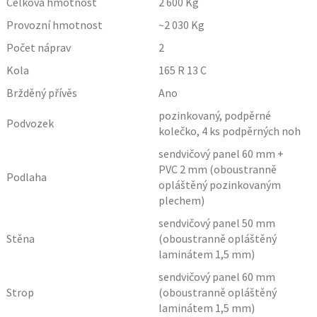
Celková hmotnost
2 600
Kg
Provozní hmotnost
~2 030
Kg
Počet náprav
2
Kola
165 R 13 C
Bržděný přívěs
Ano
pozinkovaný, podpěrné
Podvozek
kolečko, 4 ks podpěrných noh
sendvičový panel 60 mm +
PVC 2 mm (oboustranně
Podlaha
opláštěný pozinkovaným
plechem)
sendvičový panel 50 mm
Stěna
(oboustranně opláštěný
laminátem 1,5 mm)
sendvičový panel 60 mm
Strop
(oboustranně opláštěný
laminátem 1,5 mm)