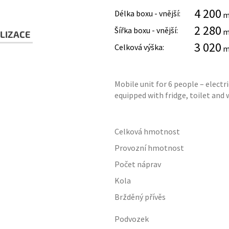
4 200
Délka boxu - vnější:
2 280
Šířka boxu - vnější:
LIZACE
3 020
Celková výška:
Mobile unit for 6 people – electr
equipped with fridge, toilet and 
Celková hmotnost
Provozní hmotnost
Počet náprav
Kola
Bržděný přívěs
Podvozek