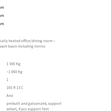
mm
mm
mm
ically heated office/dining room –
wash basin including mirror.
1 300
Kg
~1 060
Kg
1
165 R 13 C
Ano
prebuilt and galvanized, support
wheel, 4 pcs support feet