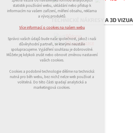
zpětná vazba od návštěvníků formou analytických
udržení kontextu stránek (session): případná
statistik používání webu, ukládání nebo přístup k
přihlášení, volby jazyka, apod.
informacím na vašem zařízení, měření obsahu, reklama
a vývoj produktů.
TECHNICKÉ NÁKRESY A 3D VIZUA
Volitelná cookies
analytická pro anonymizované vyhodnocení
Více informací o cookies na našem webu
návštěvnosti
Půdorys
marketingová cookies (Google)
Správci vašich údajů bude naše společnost, jakož i naši
3D vizualizace
důvěryhodní partneři, se kterými neustále
Více informací o cookies na našem webu
spolupracujeme. Vyjádření souhlasu je dobrovolné.
Můžete jej kdykoli zrušit nebo obnovit změnou nastavení
vašich cookies.
Přijmout všechny cookies
Cookies a podobné technologie dělíme na technická:
nutná pro běh webu, bez nichž nelze web používat a
volitelná. Do této části spadají analytická a
Odmítnout vše
marketingová cookies.