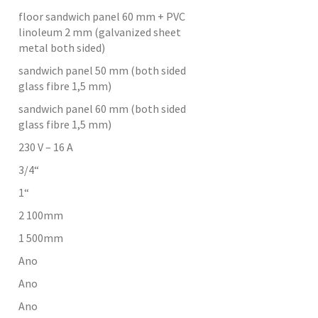
floor sandwich panel 60 mm + PVC
linoleum 2 mm (galvanized sheet
metal both sided)
sandwich panel 50 mm (both sided
glass fibre 1,5 mm)
sandwich panel 60 mm (both sided
glass fibre 1,5 mm)
230 V – 16 A
3/4“
1“
2 100
mm
1 500
mm
Ano
Ano
Ano