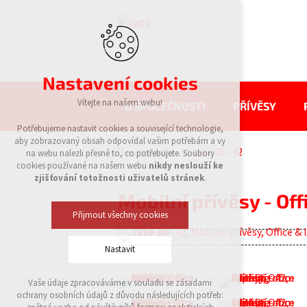
Nastavení cookies
Vítejte na našem webu!
O SPOLEČNOSTI
PŘÍVĚSY
Potřebujeme nastavit cookies a související technologie,
aby zobrazovaný obsah odpovídal vašim potřebám a vy
eurowagon
type 36 - 42
na webu nalezli přesně to, co potřebujete. Soubory
cookies používané na našem webu
nikdy neslouží ke
zjišťování totožnosti uživatelů stránek
.
Mobilní přívěsy - Off
Přijmout všechny cookies
Nastavit
Vaše údaje zpracováváme v souladu se zásadami
Technická cookies
ochrany osobních údajů z důvodu následujících potřeb:
nutná pro provozování webu