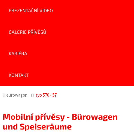
PREZENTAČNÍ VIDEO
GALERIE PŘÍVĚSŮ
KARIÉRA
KONTAKT
eurowagon
typ 570 - 57
Mobilní přívěsy - Bürowagen
und Speiseräume