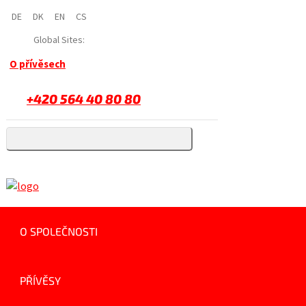
DE
DK
EN
CS
Global Sites:
O přívěsech
+420 564 40 80 80
O SPOLEČNOSTI
PŘÍVĚSY