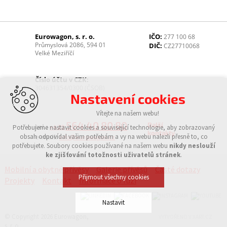
Eurowagon, s. r. o.
IČO:
277 100 68
Průmyslová 2086, 594 01
DIČ:
CZ27710068
Velké Meziříčí
Číslo účtu v CZK:
304631354/0300 (ČSOB)
Nastavení cookies
Vítejte na našem webu!
564 40 80 80
Další
tel.:
Potřebujeme nastavit cookies a související technologie, aby zobrazovaný
+420
kontakty
obsah odpovídal vašim potřebám a vy na webu nalezli přesně to, co
e-mail:
info@eurowagon.cz
potřebujete. Soubory cookies používané na našem webu
nikdy neslouží
ke zjišťování totožnosti uživatelů stránek
.
Mobilní a obytné přívěsy
Galerie přívěsů
Časté dotazy
Přijmout všechny cookies
Projekty
Kontakt
Informace o fúzi
Nastavit
© Copyright 2026 Eurowagon,
VYTVOŘENO V XART.CZ
s. r. o.