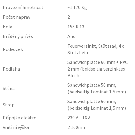
Provozní hmotnost
~1 170
Kg
Počet náprav
2
Kola
155 R 13
Bržděný přívěs
Ano
Feuerverzinkt, Stützrad, 4 x
Podvozek
Stützbein
Sandwichplatte 60 mm + PVC
Podlaha
2 mm (beidseitig verzinktes
Blech)
Sandwichplatte 50 mm,
Stěna
(beidseitig Laminat 1,5 mm)
Sandwichplatte 60 mm,
Strop
(beidseitig Laminat 1,5 mm)
Přípojka elektro
230 V – 16 A
Vnitřní výška
2 100
mm