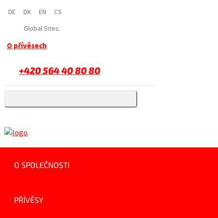
DE
DK
EN
CS
Global Sites:
O přívěsech
+420 564 40 80 80
O SPOLEČNOSTI
PŘÍVĚSY