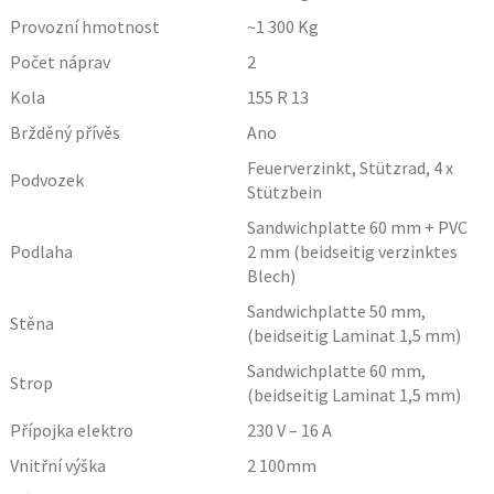
Provozní hmotnost
~1 300
Kg
Počet náprav
2
Kola
155 R 13
Bržděný přívěs
Ano
Feuerverzinkt, Stützrad, 4 x
Podvozek
Stützbein
Sandwichplatte 60 mm + PVC
Podlaha
2 mm (beidseitig verzinktes
Blech)
Sandwichplatte 50 mm,
Stěna
(beidseitig Laminat 1,5 mm)
Sandwichplatte 60 mm,
Strop
(beidseitig Laminat 1,5 mm)
Přípojka elektro
230 V – 16 A
Vnitřní výška
2 100
mm