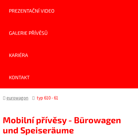
PREZENTAČNÍ VIDEO
GALERIE PŘÍVĚSŮ
KARIÉRA
KONTAKT
eurowagon
typ 610 - 61
Mobilní přívěsy - Bürowagen
und Speiseräume