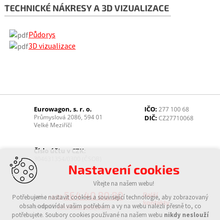
TECHNICKÉ NÁKRESY A 3D VIZUALIZACE
Půdorys
3D vizualizace
Eurowagon, s. r. o.
IČO:
277 100 68
Průmyslová 2086, 594 01
DIČ:
CZ27710068
Velké Meziříčí
Číslo účtu v CZK:
304631354/0300 (ČSOB)
Nastavení cookies
Vítejte na našem webu!
564 40 80 80
Další
tel.:
Potřebujeme nastavit cookies a související technologie, aby zobrazovaný
+420
kontakty
obsah odpovídal vašim potřebám a vy na webu nalezli přesně to, co
e-mail:
info@eurowagon.cz
potřebujete. Soubory cookies používané na našem webu
nikdy neslouží