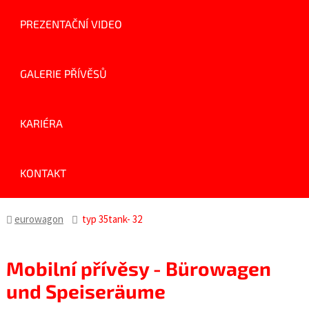
PREZENTAČNÍ VIDEO
GALERIE PŘÍVĚSŮ
KARIÉRA
KONTAKT
eurowagon
typ 35tank- 32
Mobilní přívěsy - Bürowagen
und Speiseräume