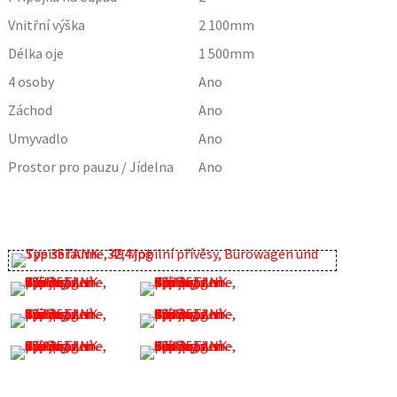
Vnitřní výška
2 100
mm
Délka oje
1 500
mm
4 osoby
Ano
Záchod
Ano
Umyvadlo
Ano
Prostor pro pauzu / Jídelna
Ano