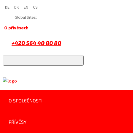
DE
DK
EN
CS
Global Sites:
O přívěsech
+420 564 40 80 80
O SPOLEČNOSTI
PŘÍVĚSY