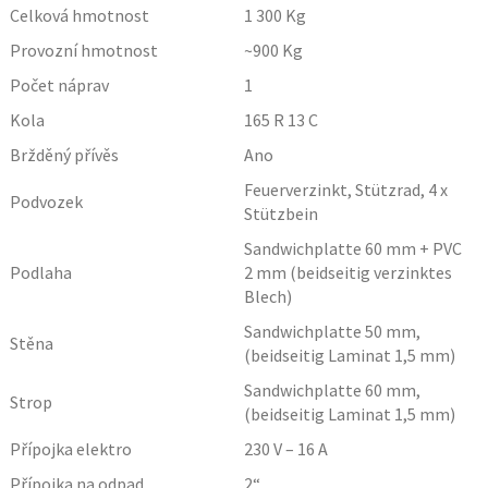
Celková hmotnost
1 300
Kg
Provozní hmotnost
~900
Kg
Počet náprav
1
Kola
165 R 13 C
Bržděný přívěs
Ano
Feuerverzinkt, Stützrad, 4 x
Podvozek
Stützbein
Sandwichplatte 60 mm + PVC
Podlaha
2 mm (beidseitig verzinktes
Blech)
Sandwichplatte 50 mm,
Stěna
(beidseitig Laminat 1,5 mm)
Sandwichplatte 60 mm,
Strop
(beidseitig Laminat 1,5 mm)
Přípojka elektro
230 V – 16 A
Přípojka na odpad
2“