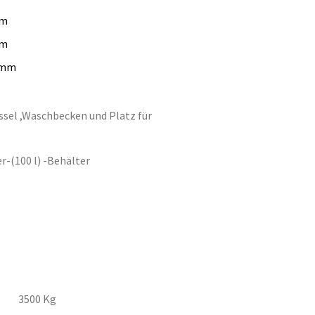
m
m
mm
sel ,Waschbecken und Platz für
r-(100 l) -Behälter
3500
Kg