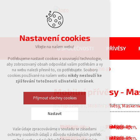
Nastavení cookies
Vítejte na našem webu!
O SPOLEČNOSTI
PŘÍVĚSY
Potřebujeme nastavit cookies a související technologie,
aby zobrazovaný obsah odpovídal vašim potřebám a vy
eurowagon
typ 1298-89
na webu nalezli přesně to, co potřebujete. Soubory
cookies používané na našem webu
nikdy neslouží ke
zjišťování totožnosti uživatelů stránek
.
Mobilní přívěsy - 
Přijmout všechny cookies
Nastavit
Vaše údaje zpracováváme v souladu se zásadami
Technická cookies
ochrany osobních údajů z důvodu následujících potřeb:
nutná pro provozování webu