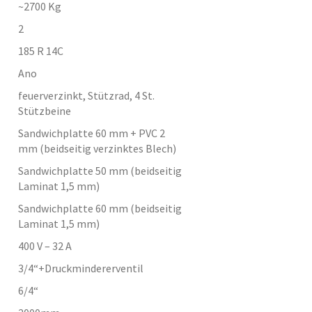
~2700
Kg
2
185 R 14C
Ano
feuerverzinkt, Stützrad, 4 St.
Stützbeine
Sandwichplatte 60 mm + PVC 2
mm (beidseitig verzinktes Blech)
Sandwichplatte 50 mm (beidseitig
Laminat 1,5 mm)
Sandwichplatte 60 mm (beidseitig
Laminat 1,5 mm)
400 V – 32 A
3/4“+Druckmindererventil
6/4“