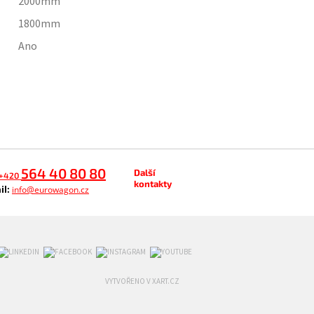
2000
mm
1800
mm
Ano
564 40 80 80
Další
+420
kontakty
il:
info@eurowagon.cz
VYTVOŘENO V XART.CZ