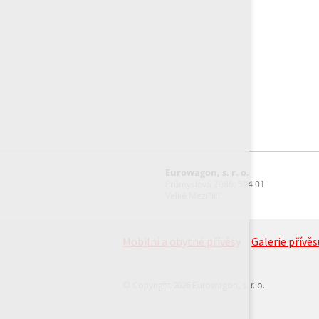
Eurowagon, s. r. o.
Průmyslová 2086, 594 01
Velké Meziříčí
Mobilní a obytné přívěsy
Galerie přívěs
© Copyright 2026 Eurowagon, s. r. o.