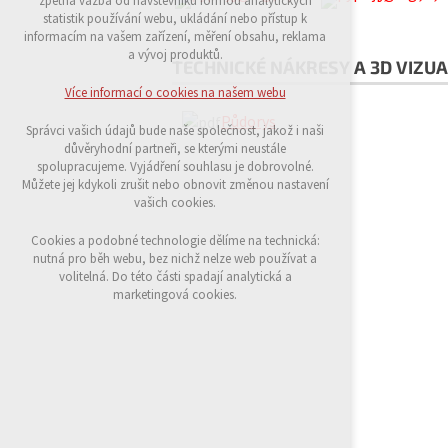
zpětná vazba od návštěvníků formou analytických
udržení kontextu stránek (session): případná
statistik používání webu, ukládání nebo přístup k
přihlášení, volby jazyka, apod.
informacím na vašem zařízení, měření obsahu, reklama
a vývoj produktů.
TECHNICKÉ NÁKRESY A 3D VIZUA
Volitelná cookies
analytická pro anonymizované vyhodnocení
Více informací o cookies na našem webu
návštěvnosti
Půdorys
marketingová cookies (Google)
Správci vašich údajů bude naše společnost, jakož i naši
důvěryhodní partneři, se kterými neustále
Více informací o cookies na našem webu
spolupracujeme. Vyjádření souhlasu je dobrovolné.
Můžete jej kdykoli zrušit nebo obnovit změnou nastavení
vašich cookies.
Přijmout všechny cookies
Cookies a podobné technologie dělíme na technická:
nutná pro běh webu, bez nichž nelze web používat a
volitelná. Do této části spadají analytická a
Odmítnout vše
marketingová cookies.