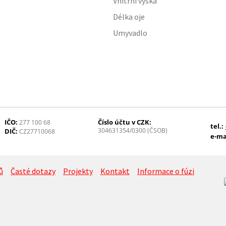
Vnitřní výška
Délka oje
Umyvadlo
IČO:
Číslo účtu v CZK:
277 100 68
tel.:
304631354/0300 (ČSOB)
DIČ:
CZ27710068
e-ma
ů
Časté dotazy
Projekty
Kontakt
Informace o fúzi