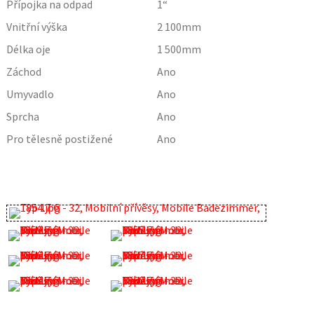
Přípojka na odpad
1“
Vnitřní výška
2 100
mm
Délka oje
1 500
mm
Záchod
Ano
Umyvadlo
Ano
Sprcha
Ano
Pro tělesně postižené
Ano