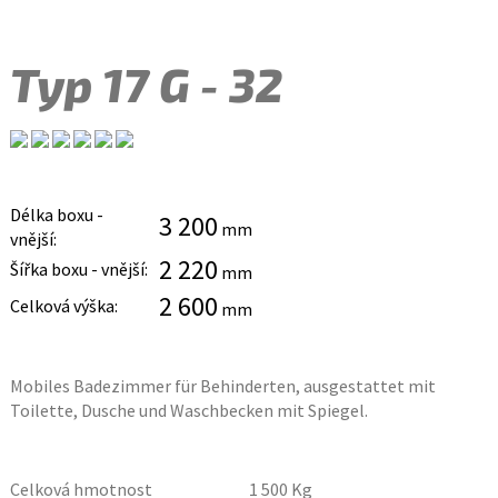
Typ 17 G - 32
Délka boxu -
3 200
mm
vnější:
2 220
Šířka boxu - vnější:
mm
2 600
Celková výška:
mm
Mobiles Badezimmer für Behinderten, ausgestattet mit
Toilette, Dusche und Waschbecken mit Spiegel.
Celková hmotnost
1 500
Kg