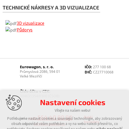
TECHNICKÉ NÁKRESY A 3D VIZUALIZACE
3D vizualizace
Půdorys
Eurowagon, s. r. o.
IČO:
277 100 68
Průmyslová 2086, 594 01
DIČ:
CZ27710068
Velké Meziříčí
Číslo účtu v CZK:
304631354/0300 (ČSOB)
Nastavení cookies
Vítejte na našem webu!
564 40 80 80
Další
tel.:
Potřebujeme nastavit cookies a související technologie, aby zobrazovaný
+420
kontakty
obsah odpovídal vašim potřebám a vy na webu nalezli přesně to, co
e-mail:
info@eurowagon.cz
potřebujete. Soubory cookies používané na našem webu
nikdy neslouží