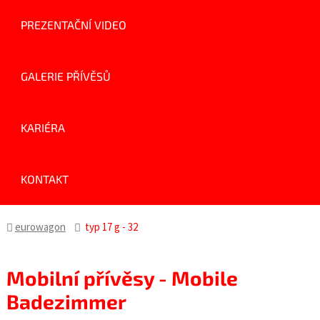
PREZENTAČNÍ VIDEO
GALERIE PŘÍVĚSŮ
KARIÉRA
KONTAKT
eurowagon
typ 17 g - 32
Mobilní přívěsy - Mobile
Badezimmer