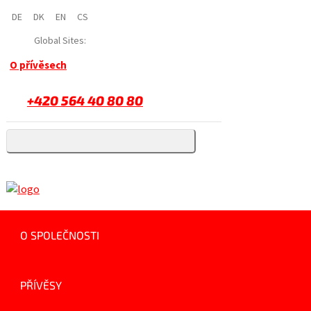
DE
DK
EN
CS
Global Sites:
O přívěsech
+420 564 40 80 80
O SPOLEČNOSTI
PŘÍVĚSY