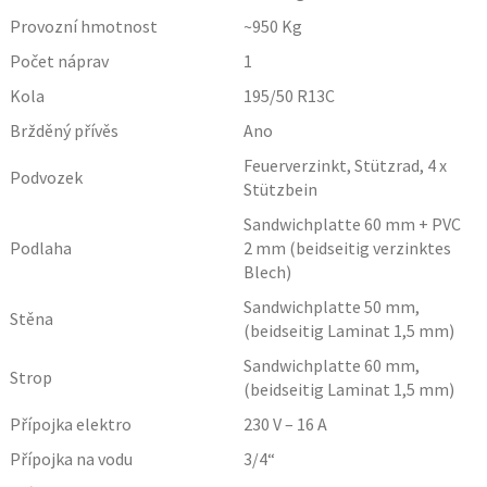
Provozní hmotnost
~950
Kg
Počet náprav
1
Kola
195/50 R13C
Bržděný přívěs
Ano
Feuerverzinkt, Stützrad, 4 x
Podvozek
Stützbein
Sandwichplatte 60 mm + PVC
Podlaha
2 mm (beidseitig verzinktes
Blech)
Sandwichplatte 50 mm,
Stěna
(beidseitig Laminat 1,5 mm)
Sandwichplatte 60 mm,
Strop
(beidseitig Laminat 1,5 mm)
Přípojka elektro
230 V – 16 A
Přípojka na vodu
3/4“