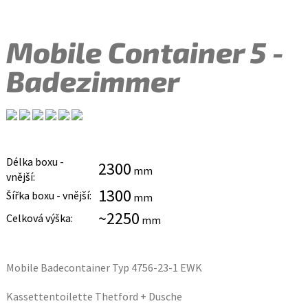
Mobile Container 5 -
Badezimmer
Délka boxu -
2300
mm
vnější:
1300
Šířka boxu - vnější:
mm
~2250
Celková výška:
mm
Mobile Badecontainer Typ 4756-23-1 EWK
Kassettentoilette Thetford + Dusche