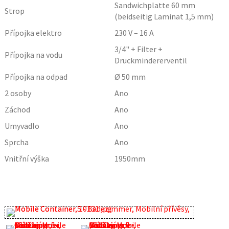
Sandwichplatte 60 mm
Strop
(beidseitig Laminat 1,5 mm)
Přípojka elektro
230 V – 16 A
3/4" + Filter +
Přípojka na vodu
Druckmindererventil
Přípojka na odpad
Ø 50 mm
2 osoby
Ano
Záchod
Ano
Umyvadlo
Ano
Sprcha
Ano
Vnitřní výška
1950
mm