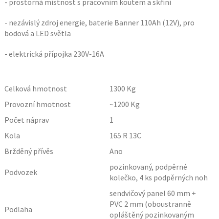
- prostorná místnost s pracovním koutem a skříní
- nezávislý zdroj energie, baterie Banner 110Ah (12V), pro
bodová a LED světla
- elektrická přípojka 230V-16A
Celková hmotnost
1300
Kg
Provozní hmotnost
~1200
Kg
Počet náprav
1
Kola
165 R 13C
Bržděný přívěs
Ano
pozinkovaný, podpěrné
Podvozek
kolečko, 4 ks podpěrných noh
sendvičový panel 60 mm +
PVC 2 mm (oboustranně
Podlaha
opláštěný pozinkovaným