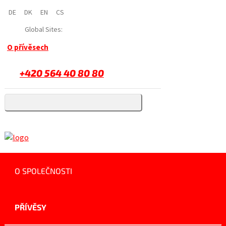
DE
DK
EN
CS
Global Sites:
O přívěsech
+420 564 40 80 80
O SPOLEČNOSTI
PŘÍVĚSY