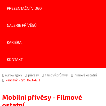
PREZENTAČNÍ VIDEO
GALERIE PŘÍVĚSŮ
KARIÉRA
KONTAKT
eurowagon
přívěsy
filmový průmysl
filmové ostatní
kancelář - typ 3693-42-1
Mobilní přívěsy - Filmové
ostatní