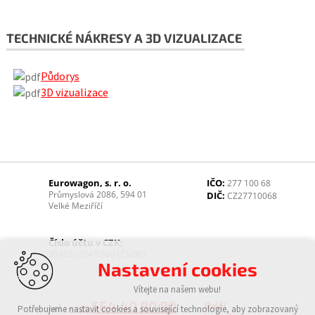
TECHNICKÉ NÁKRESY A 3D VIZUALIZACE
Půdorys
3D vizualizace
Eurowagon, s. r. o.
IČO:
277 100 68
Průmyslová 2086, 594 01
DIČ:
CZ27710068
Velké Meziříčí
Číslo účtu v CZK:
304631354/0300 (ČSOB)
Nastavení cookies
Vítejte na našem webu!
564 40 80 80
Další
tel.:
Potřebujeme nastavit cookies a související technologie, aby zobrazovaný
+420