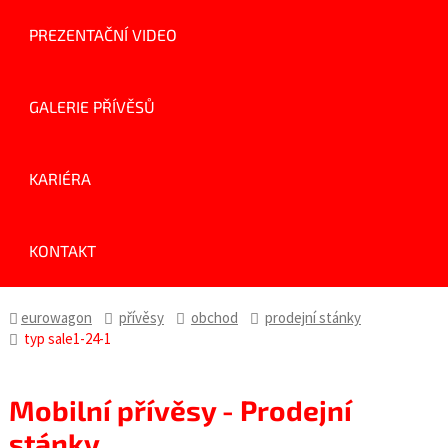
PREZENTAČNÍ VIDEO
GALERIE PŘÍVĚSŮ
KARIÉRA
KONTAKT
eurowagon
přívěsy
obchod
prodejní stánky
typ sale1-24-1
Mobilní přívěsy - Prodejní
stánky