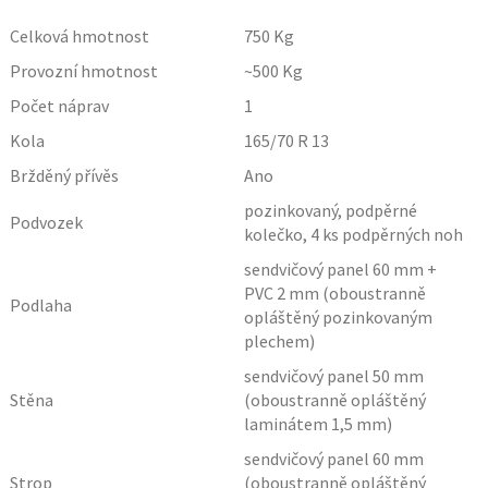
Celková hmotnost
750
Kg
Provozní hmotnost
~500
Kg
Počet náprav
1
Kola
165/70 R 13
Bržděný přívěs
Ano
pozinkovaný, podpěrné
Podvozek
kolečko, 4 ks podpěrných noh
sendvičový panel 60 mm +
PVC 2 mm (oboustranně
Podlaha
opláštěný pozinkovaným
plechem)
sendvičový panel 50 mm
Stěna
(oboustranně opláštěný
laminátem 1,5 mm)
sendvičový panel 60 mm
Strop
(oboustranně opláštěný