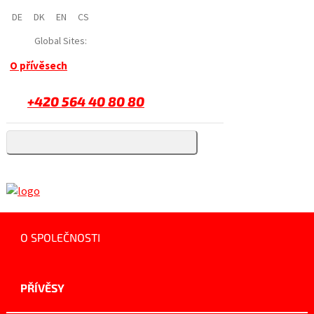
DE
DK
EN
CS
Global Sites:
O přívěsech
+420 564 40 80 80
O SPOLEČNOSTI
PŘÍVĚSY