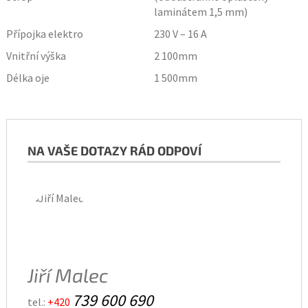
laminátem 1,5 mm)
Přípojka elektro
230 V – 16 A
Vnitřní výška
2 100
mm
Délka oje
1 500
mm
NA VAŠE DOTAZY RÁD ODPOVÍ
Jiří Malec
739 600 690
tel.:
+420