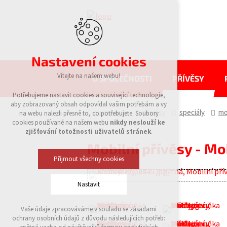
Nastavení cookies
Vítejte na našem webu!
O SPOLEČNOSTI
PŘÍVĚSY
Potřebujeme nastavit cookies a související technologie,
aby zobrazovaný obsah odpovídal vašim potřebám a vy
eurowagon
přívěsy
speciály
mo
na webu nalezli přesně to, co potřebujete. Soubory
cookies používané na našem webu
nikdy neslouží ke
zjišťování totožnosti uživatelů stránek
.
Mobilní přívěsy - Mo
Přijmout všechny cookies
Nastavit
Vaše údaje zpracováváme v souladu se zásadami
Technická cookies
ochrany osobních údajů z důvodu následujících potřeb:
nutná pro provozování webu