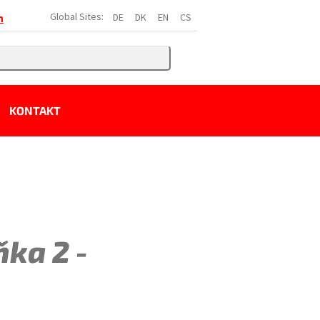
Global Sites:
DE
DK
EN
CS
h
KONTAKT
ňka 2 -