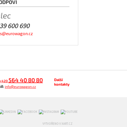
ODPOVÍ
alec
39 600 690
es@eurowagon.cz
564 40 80 80
Další
+420
kontakty
il:
info@eurowagon.cz
VYTVOŘENO V XART.CZ