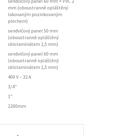
sendvičový panel 60 mm + PVC 2
mm (oboustranně opláštěný
lakovaným pozinkovaným
plechem)
sendvičový panel 50 mm
(oboustranně opláštěný
sklolaminátem 1,5 mm)
sendvičový panel 60 mm
(oboustranně opláštěný
sklolaminátem 1,5 mm)
400 V – 32 A
3/4"
1"
2200
mm