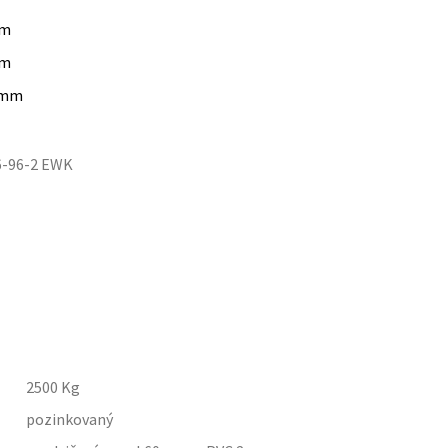
m
m
mm
66-96-2 EWK
2500
Kg
pozinkovaný