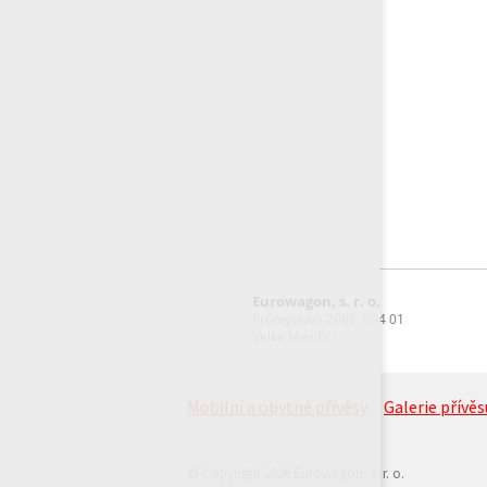
Eurowagon, s. r. o.
Průmyslová 2086, 594 01
Velké Meziříčí
Mobilní a obytné přívěsy
Galerie přívěs
© Copyright 2026 Eurowagon, s. r. o.