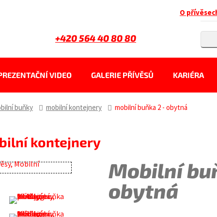
O přívěsec
+420 564 40 80 80
PREZENTAČNÍ VIDEO
GALERIE PŘÍVĚSŮ
KARIÉRA
bilní buňky
mobilní kontejnery
mobilní buňka 2 - obytná
bilní kontejnery
Mobilní bu
obytná