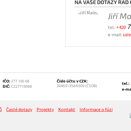
NA VAŠE DOTAZY RÁD 
Jiří M
7
tel.:
+420
e-mail:
sal
IČO:
Číslo účtu v CZK:
277 100 68
tel.:
304631354/0300 (ČSOB)
DIČ:
CZ27710068
e-ma
ů
Časté dotazy
Projekty
Kontakt
Informace o fúzi