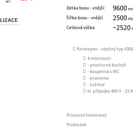
9600
Délka boxu - vnější:
m
2500
Šířka boxu - vnější:
m
LIZACE
~2520
Celková výška:
Kontejner - obytný typ 43
4 místnosti
- prostorná kuchyň
- koupelna s WC
- pracovna
- ložnice
el. přípojka 400 V - 32 A
Provozní hmotnost
Podvozek