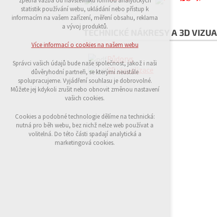
zpětná vazba od návštěvníků formou analytických
udržení kontextu stránek (session): případná
statistik používání webu, ukládání nebo přístup k
přihlášení, volby jazyka, apod.
informacím na vašem zařízení, měření obsahu, reklama
a vývoj produktů.
TECHNICKÉ NÁKRESY A 3D VIZUA
Volitelná cookies
analytická pro anonymizované vyhodnocení
Více informací o cookies na našem webu
návštěvnosti
Půdorys
marketingová cookies (Google)
Správci vašich údajů bude naše společnost, jakož i naši
3D vizualizace
důvěryhodní partneři, se kterými neustále
Více informací o cookies na našem webu
spolupracujeme. Vyjádření souhlasu je dobrovolné.
Můžete jej kdykoli zrušit nebo obnovit změnou nastavení
vašich cookies.
Přijmout všechny cookies
Cookies a podobné technologie dělíme na technická:
nutná pro běh webu, bez nichž nelze web používat a
volitelná. Do této části spadají analytická a
Odmítnout vše
marketingová cookies.