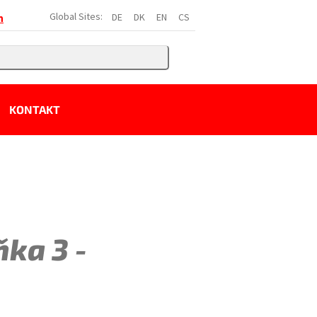
Global Sites:
DE
DK
EN
CS
h
KONTAKT
ňka 3 -