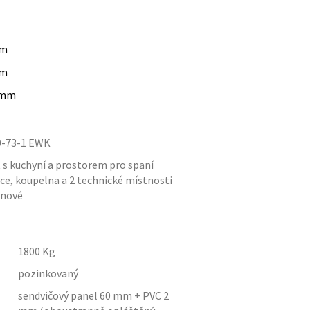
m
m
mm
00-73-1 EWK
 s kuchyní a prostorem pro spaní
ce, koupelna a 2 technické místnosti
ynové
1800
Kg
pozinkovaný
sendvičový panel 60 mm + PVC 2