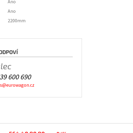
Ano
Ano
2200
mm
ODPOVÍ
alec
39 600 690
es@eurowagon.cz