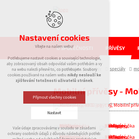
Nastavení cookies
Vítejte na našem webu!
O SPOLEČNOSTI
PŘÍVĚSY
Potřebujeme nastavit cookies a související technologie,
aby zobrazovaný obsah odpovídal vašim potřebám a vy
eurowagon
přívěsy
speciály
mo
na webu nalezli přesně to, co potřebujete. Soubory
cookies používané na našem webu
nikdy neslouží ke
zjišťování totožnosti uživatelů stránek
.
Mobilní přívěsy - Mo
Přijmout všechny cookies
Nastavit
Vaše údaje zpracováváme v souladu se zásadami
Technická cookies
ochrany osobních údajů z důvodu následujících potřeb:
nutná pro provozování webu