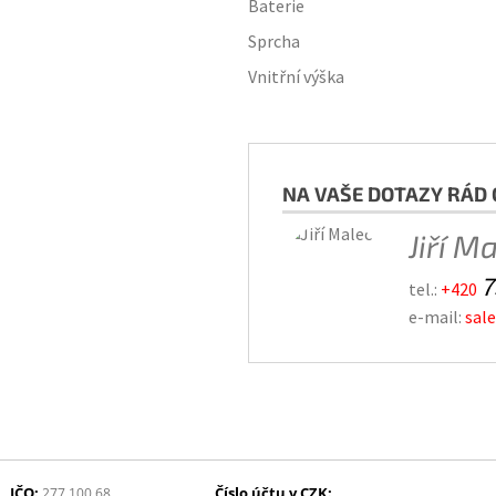
Baterie
Sprcha
Vnitřní výška
NA VAŠE DOTAZY RÁD 
Jiří M
7
tel.:
+420
e-mail:
sal
IČO:
Číslo účtu v CZK:
277 100 68