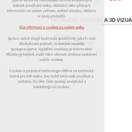
zpětná vazba od návštěvníků formou analytických
udržení kontextu stránek (session): případná
statistik používání webu, ukládání nebo přístup k
přihlášení, volby jazyka, apod.
informacím na vašem zařízení, měření obsahu, reklama
a vývoj produktů.
TECHNICKÉ NÁKRESY A 3D VIZUA
Volitelná cookies
analytická pro anonymizované vyhodnocení
Více informací o cookies na našem webu
návštěvnosti
Půdorys
marketingová cookies (Google)
Správci vašich údajů bude naše společnost, jakož i naši
3D vizualizace
důvěryhodní partneři, se kterými neustále
Více informací o cookies na našem webu
spolupracujeme. Vyjádření souhlasu je dobrovolné.
Můžete jej kdykoli zrušit nebo obnovit změnou nastavení
vašich cookies.
Přijmout všechny cookies
Cookies a podobné technologie dělíme na technická:
nutná pro běh webu, bez nichž nelze web používat a
volitelná. Do této části spadají analytická a
Odmítnout vše
marketingová cookies.