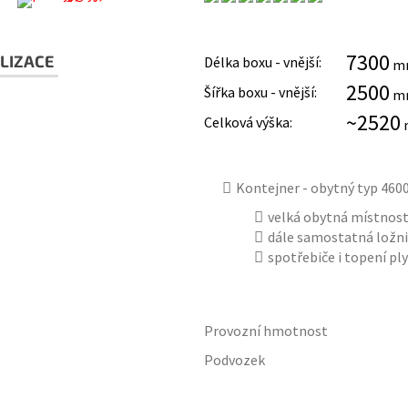
7300
LIZACE
Délka boxu - vnější:
m
2500
Šířka boxu - vnější:
m
~2520
Celková výška:
Kontejner - obytný typ 46
velká obytná místnost
dále samostatná ložni
spotřebiče i topení pl
Provozní hmotnost
Podvozek