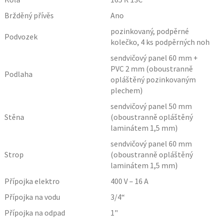
Bržděný přívěs
Ano
pozinkovaný, podpěrné
Podvozek
kolečko, 4 ks podpěrných noh
sendvičový panel 60 mm +
PVC 2 mm (oboustranně
Podlaha
opláštěný pozinkovaným
plechem)
sendvičový panel 50 mm
Stěna
(oboustranně opláštěný
laminátem 1,5 mm)
sendvičový panel 60 mm
Strop
(oboustranně opláštěný
laminátem 1,5 mm)
Přípojka elektro
400 V – 16 A
Přípojka na vodu
3/4“
Přípojka na odpad
1"