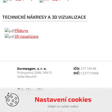
TECHNICKÉ NÁKRESY A 3D VIZUALIZACE
Půdorys
3D vizualizace
Eurowagon, s. r. o.
IČO:
277 100 68
Průmyslová 2086, 594 01
DIČ:
CZ27710068
Velké Meziříčí
Číslo účtu v CZK:
304631354/0300 (ČSOB)
Nastavení cookies
Vítejte na našem webu!