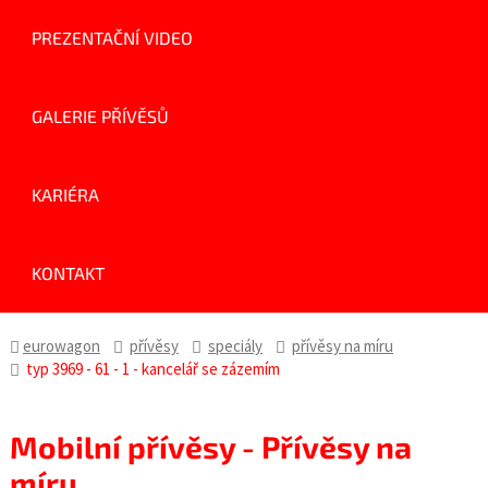
PREZENTAČNÍ VIDEO
GALERIE PŘÍVĚSŮ
KARIÉRA
KONTAKT
eurowagon
přívěsy
speciály
přívěsy na míru
typ 3969 - 61 - 1 - kancelář se zázemím
Mobilní přívěsy - Přívěsy na
míru