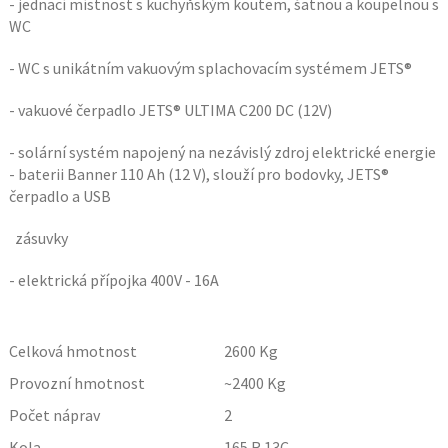
- jednací místnost s kuchyňským koutem, šatnou a koupelnou s
WC
- WC s unikátním vakuovým splachovacím systémem JETS®
- vakuové čerpadlo JETS® ULTIMA C200 DC (12V)
- solární systém napojený na nezávislý zdroj elektrické energie
- baterii Banner 110 Ah (12 V), slouží pro bodovky, JETS®
čerpadlo a USB
zásuvky
- elektrická přípojka 400V - 16A
Celková hmotnost
2600
Kg
Provozní hmotnost
~2400
Kg
Počet náprav
2
Kola
165 R 13C