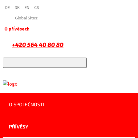
DE
DK
EN
CS
Global Sites:
O přívěsech
+420 564 40 80 80
O SPOLEČNOSTI
PŘÍVĚSY