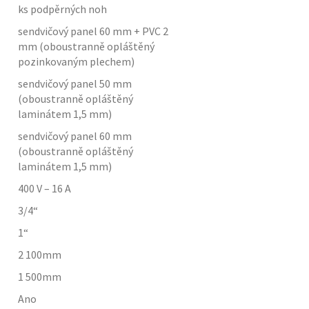
ks podpěrných noh
sendvičový panel 60 mm + PVC 2
mm (oboustranně opláštěný
pozinkovaným plechem)
sendvičový panel 50 mm
(oboustranně opláštěný
laminátem 1,5 mm)
sendvičový panel 60 mm
(oboustranně opláštěný
laminátem 1,5 mm)
400 V – 16 A
3/4“
1“
2 100
mm
1 500
mm
Ano