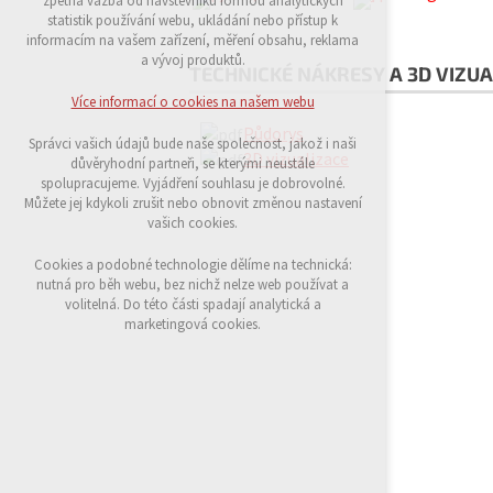
zpětná vazba od návštěvníků formou analytických
udržení kontextu stránek (session): případná
statistik používání webu, ukládání nebo přístup k
přihlášení, volby jazyka, apod.
informacím na vašem zařízení, měření obsahu, reklama
a vývoj produktů.
TECHNICKÉ NÁKRESY A 3D VIZUA
Volitelná cookies
analytická pro anonymizované vyhodnocení
Více informací o cookies na našem webu
návštěvnosti
Půdorys
marketingová cookies (Google)
Správci vašich údajů bude naše společnost, jakož i naši
3D vizualizace
důvěryhodní partneři, se kterými neustále
Více informací o cookies na našem webu
spolupracujeme. Vyjádření souhlasu je dobrovolné.
Můžete jej kdykoli zrušit nebo obnovit změnou nastavení
vašich cookies.
Přijmout všechny cookies
Cookies a podobné technologie dělíme na technická:
nutná pro běh webu, bez nichž nelze web používat a
volitelná. Do této části spadají analytická a
Odmítnout vše
marketingová cookies.