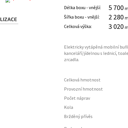
5 700
Délka boxu - vnější:
2 280
Šířka boxu - vnější:
LIZACE
3 020
Celková výška:
Elektricky vytápěná mobilní buňk
kanceláří/jídelnou s lednicí, to
zrcadla.
Celková hmotnost
Provozní hmotnost
Počet náprav
Kola
Bržděný přívěs