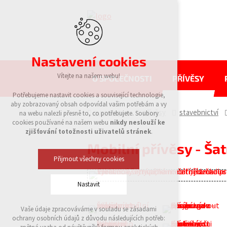
Nastavení cookies
Vítejte na našem webu!
O SPOLEČNOSTI
PŘÍVĚSY
Potřebujeme nastavit cookies a související technologie,
aby zobrazovaný obsah odpovídal vašim potřebám a vy
eurowagon
přívěsy
stavebnictví
na webu nalezli přesně to, co potřebujete. Soubory
cookies používané na našem webu
nikdy neslouží ke
zjišťování totožnosti uživatelů stránek
.
Mobilní přívěsy - Ša
Přijmout všechny cookies
Nastavit
Vaše údaje zpracováváme v souladu se zásadami
Technická cookies
ochrany osobních údajů z důvodu následujících potřeb:
nutná pro provozování webu