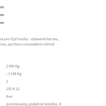
mm
mm
mm
a pro čtyři osoby - vybavená šatnou,
aletou, sprchou a umyvadlem včetně
2 000
Kg
~1 540
Kg
2
155 R 13
Ano
pozinkovaný, podpěrné kolečko, 4