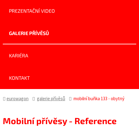
PREZENTAČNÍ VIDEO
GALERIE PŘÍVĚSŮ
KARIÉRA
KONTAKT
eurowagon
galerie přívěsů
mobilní buňka 133 - obytný
Mobilní přívěsy - Reference