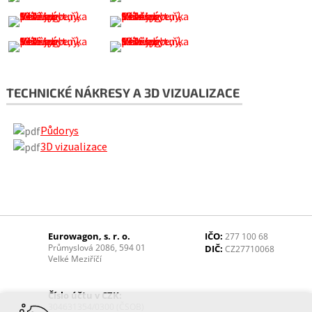
TECHNICKÉ NÁKRESY A 3D VIZUALIZACE
Půdorys
3D vizualizace
Eurowagon, s. r. o.
IČO:
277 100 68
Průmyslová 2086, 594 01
DIČ:
CZ27710068
Velké Meziříčí
Číslo účtu v CZK:
304631354/0300 (ČSOB)