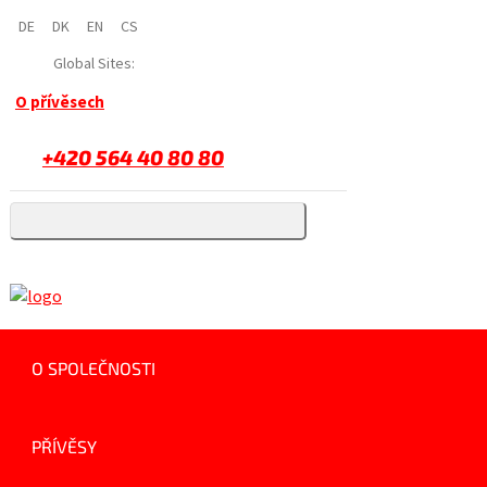
DE
DK
EN
CS
Global Sites:
O přívěsech
+420 564 40 80 80
O SPOLEČNOSTI
PŘÍVĚSY