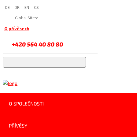
DE
DK
EN
CS
Global Sites:
O přívěsech
+420 564 40 80 80
O SPOLEČNOSTI
PŘÍVĚSY