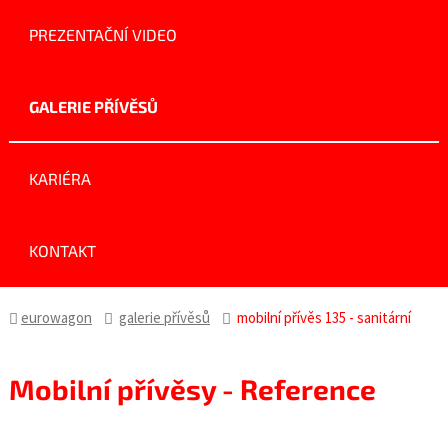
PREZENTAČNÍ VIDEO
GALERIE PŘÍVĚSŮ
KARIÉRA
KONTAKT
eurowagon
galerie přívěsů
mobilní přívěs 135 - sanitární
Mobilní přívěsy - Reference