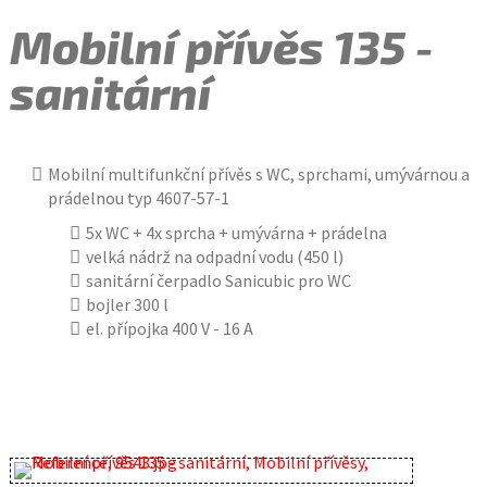
Mobilní přívěs 135 -
sanitární
Mobilní multifunkční přívěs s WC, sprchami, umývárnou a
prádelnou typ 4607-57-1
5x WC + 4x sprcha + umývárna + prádelna
velká nádrž na odpadní vodu (450 l)
sanitární čerpadlo Sanicubic pro WC
bojler 300 l
el. přípojka 400 V - 16 A