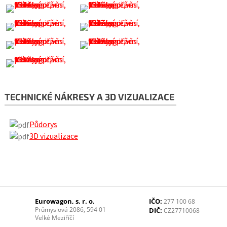
TECHNICKÉ NÁKRESY A 3D VIZUALIZACE
Půdorys
3D vizualizace
Eurowagon, s. r. o.
IČO:
277 100 68
Průmyslová 2086, 594 01
DIČ:
CZ27710068
Velké Meziříčí