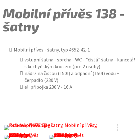
Mobilní přívěs 138 -
šatny
Mobilní přívěs - šatny, typ 4652-42-1
vstupní šatna - sprcha - WC - "čistá" šatna - kancelář
s kuchyňským koutem (pro 2 osoby)
nádrž na čistou (150l) a odpadní (150l) vodu +
čerpadlo (230 V)
el. přípojka 230 V - 16 A