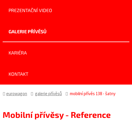
PREZENTAČNÍ VIDEO
GALERIE PŘÍVĚSŮ
KARIÉRA
KONTAKT
eurowagon
galerie přívěsů
mobilní přívěs 138 - šatny
Mobilní přívěsy - Reference