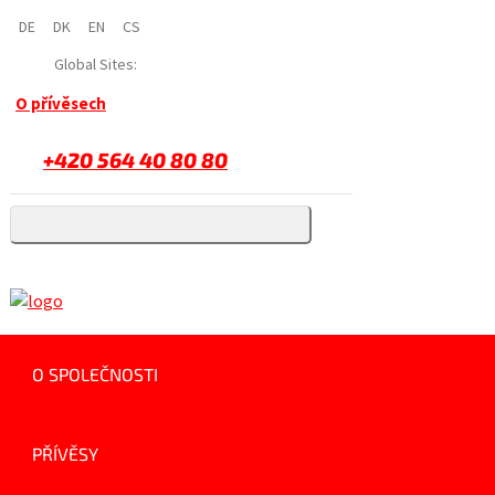
DE
DK
EN
CS
Global Sites:
O přívěsech
+420 564 40 80 80
O SPOLEČNOSTI
PŘÍVĚSY