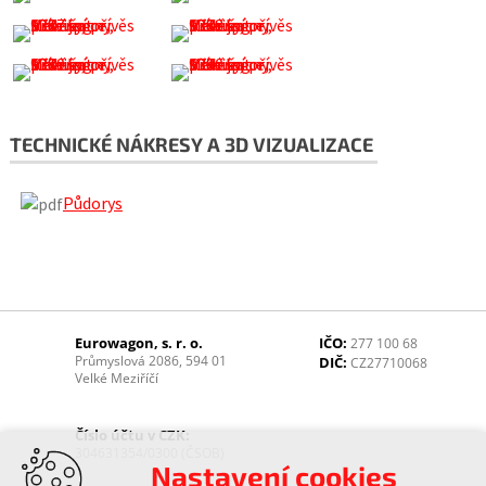
TECHNICKÉ NÁKRESY A 3D VIZUALIZACE
Půdorys
Eurowagon, s. r. o.
IČO:
277 100 68
Průmyslová 2086, 594 01
DIČ:
CZ27710068
Velké Meziříčí
Číslo účtu v CZK:
304631354/0300 (ČSOB)
Nastavení cookies