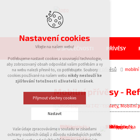
Nastavení cookies
Vítejte na našem webu!
O SPOLEČNOSTI
PŘÍVĚSY
Potřebujeme nastavit cookies a související technologie,
aby zobrazovaný obsah odpovídal vašim potřebám a vy
eurowagon
galerie přívěsů
mobilní
na webu nalezli přesně to, co potřebujete. Soubory
cookies používané na našem webu
nikdy neslouží ke
zjišťování totožnosti uživatelů stránek
.
Mobilní přívěsy - Re
Přijmout všechny cookies
Nastavit
Vaše údaje zpracováváme v souladu se zásadami
Technická cookies
ochrany osobních údajů z důvodu následujících potřeb:
nutná pro provozování webu