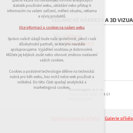
zpětná vazba od návštěvníků formou analytických
udržení kontextu stránek (session): případná
statistik používání webu, ukládání nebo přístup k
přihlášení, volby jazyka, apod.
informacím na vašem zařízení, měření obsahu, reklama
a vývoj produktů.
TECHNICKÉ NÁKRESY A 3D VIZUA
Volitelná cookies
analytická pro anonymizované vyhodnocení
Více informací o cookies na našem webu
návštěvnosti
Půdorys
marketingová cookies (Google)
Správci vašich údajů bude naše společnost, jakož i naši
3D vizualizace
důvěryhodní partneři, se kterými neustále
Více informací o cookies na našem webu
spolupracujeme. Vyjádření souhlasu je dobrovolné.
Můžete jej kdykoli zrušit nebo obnovit změnou nastavení
vašich cookies.
Přijmout všechny cookies
Cookies a podobné technologie dělíme na technická:
nutná pro běh webu, bez nichž nelze web používat a
volitelná. Do této části spadají analytická a
Odmítnout vše
marketingová cookies.
Eurowagon, s. r. o.
Průmyslová 2086, 594 01
Velké Meziříčí
Mobilní a obytné přívěsy
Galerie přívěs