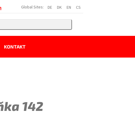
Global Sites:
DE
DK
EN
CS
h
KONTAKT
ňka 142