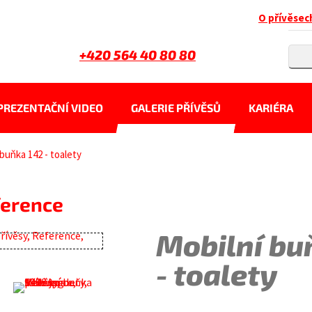
O přívěsec
+420 564 40 80 80
PREZENTAČNÍ VIDEO
GALERIE PŘÍVĚSŮ
KARIÉRA
 buňka 142 - toalety
ference
Mobilní bu
- toalety