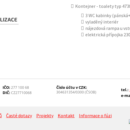
Kontejner - toalety typ 47
3 WC kabinky (pánská+
LIZACE
vyladěný interiér
nájezdová rampa u vs
elektrická přípojka 23
IČO:
Číslo účtu v CZK:
277 100 68
tel.:
304631354/0300 (ČSOB)
DIČ:
CZ27710068
e-ma
ů
Časté dotazy
Projekty
Kontakt
Informace o fúzi