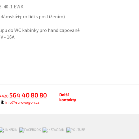
38-40-1 EWK
dámská+pro lidi s postižením)
tupu do WC kabinky pro handicapované
0V - 16A
564 40 80 80
Další
+420
kontakty
il:
info@eurowagon.cz