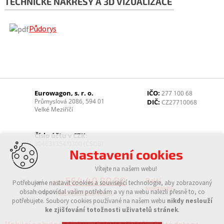
TECHNICKÉ NÁKRESY A 3D VIZUALIZACE
Půdorys
Eurowagon, s. r. o.
IČO:
277 100 68
Průmyslová 2086, 594 01
DIČ:
CZ27710068
Velké Meziříčí
Číslo účtu v CZK:
304631354/0300 (ČSOB)
Nastavení cookies
Vítejte na našem webu!
564 40 80 80
Další
tel.:
Potřebujeme nastavit cookies a související technologie, aby zobrazovaný
+420
kontakty
obsah odpovídal vašim potřebám a vy na webu nalezli přesně to, co
e-mail:
info@eurowagon.cz
potřebujete. Soubory cookies používané na našem webu
nikdy neslouží
ke zjišťování totožnosti uživatelů stránek
.