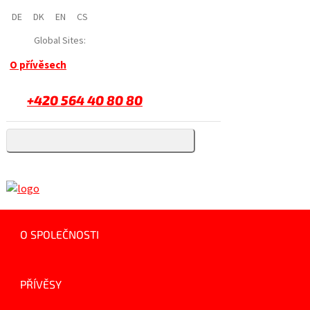
DE
DK
EN
CS
Global Sites:
O přívěsech
+420 564 40 80 80
O SPOLEČNOSTI
PŘÍVĚSY