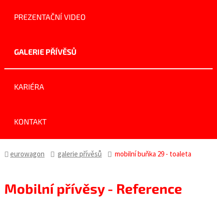
PREZENTAČNÍ VIDEO
GALERIE PŘÍVĚSŮ
KARIÉRA
KONTAKT
eurowagon
galerie přívěsů
mobilní buňka 29 - toaleta
Mobilní přívěsy - Reference