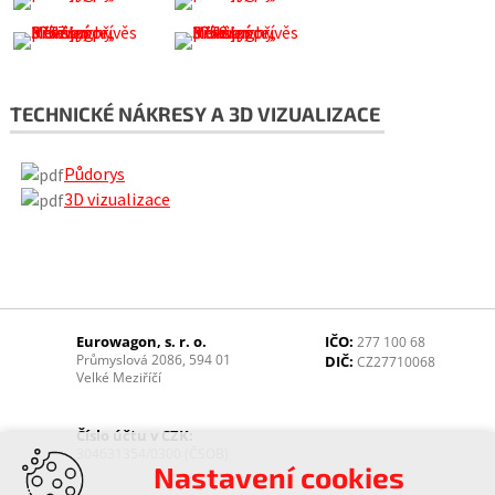
TECHNICKÉ NÁKRESY A 3D VIZUALIZACE
Půdorys
3D vizualizace
Eurowagon, s. r. o.
IČO:
277 100 68
Průmyslová 2086, 594 01
DIČ:
CZ27710068
Velké Meziříčí
Číslo účtu v CZK:
304631354/0300 (ČSOB)
Nastavení cookies