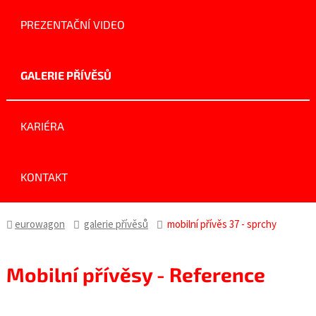
PREZENTAČNÍ VIDEO
GALERIE PŘÍVĚSŮ
KARIÉRA
KONTAKT
eurowagon
galerie přívěsů
mobilní přívěs 37 - sprchy
Mobilní přívěsy - Reference