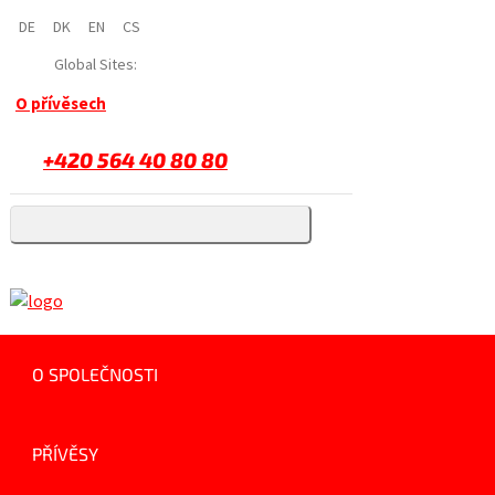
DE
DK
EN
CS
Global Sites:
O přívěsech
+420 564 40 80 80
O SPOLEČNOSTI
PŘÍVĚSY