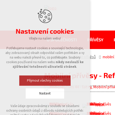
Nastavení cookies
Vítejte na našem webu!
O SPOLEČNOSTI
PŘÍVĚSY
Potřebujeme nastavit cookies a související technologie,
aby zobrazovaný obsah odpovídal vašim potřebám a vy
eurowagon
galerie přívěsů
mobilní 
na webu nalezli přesně to, co potřebujete. Soubory
cookies používané na našem webu
nikdy neslouží ke
zjišťování totožnosti uživatelů stránek
.
Mobilní přívěsy - Re
Přijmout všechny cookies
Nastavit
Vaše údaje zpracováváme v souladu se zásadami
Technická cookies
ochrany osobních údajů z důvodu následujících potřeb:
nutná pro provozování webu