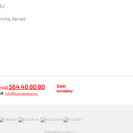
-52
rcha, šatna).
564 40 80 80
Další
+420
kontakty
il:
info@eurowagon.cz
VYTVOŘENO V XART.CZ