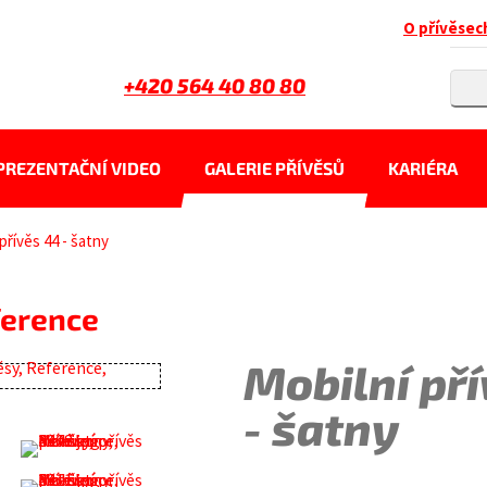
O přívěsec
+420 564 40 80 80
PREZENTAČNÍ VIDEO
GALERIE PŘÍVĚSŮ
KARIÉRA
přívěs 44 - šatny
ference
Mobilní př
- šatny