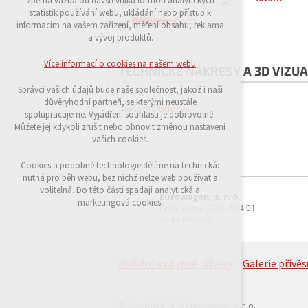
zpětná vazba od návštěvníků formou analytických
udržení kontextu stránek (session): případná
statistik používání webu, ukládání nebo přístup k
přihlášení, volby jazyka, apod.
informacím na vašem zařízení, měření obsahu, reklama
a vývoj produktů.
Volitelná cookies
analytická pro anonymizované vyhodnocení
Více informací o cookies na našem webu
TECHNICKÉ NÁKRESY A 3D VIZUA
návštěvnosti
marketingová cookies (Google)
Správci vašich údajů bude naše společnost, jakož i naši
důvěryhodní partneři, se kterými neustále
Půdorys
Více informací o cookies na našem webu
spolupracujeme. Vyjádření souhlasu je dobrovolné.
Můžete jej kdykoli zrušit nebo obnovit změnou nastavení
vašich cookies.
Přijmout všechny cookies
Cookies a podobné technologie dělíme na technická:
nutná pro běh webu, bez nichž nelze web používat a
volitelná. Do této části spadají analytická a
Odmítnout vše
Eurowagon, s. r. o.
marketingová cookies.
Průmyslová 2086, 594 01
Velké Meziříčí
Mobilní a obytné přívěsy
Galerie přívěs
© Copyright 2026 Eurowagon, s. r. o.