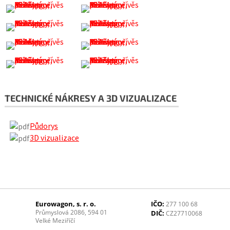
TECHNICKÉ NÁKRESY A 3D VIZUALIZACE
Půdorys
3D vizualizace
Eurowagon, s. r. o.
IČO:
277 100 68
Průmyslová 2086, 594 01
DIČ:
CZ27710068
Velké Meziříčí