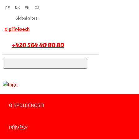
DE
DK
EN
CS
Global Sites:
O přívěsech
+420 564 40 80 80
O SPOLEČNOSTI
PŘÍVĚSY