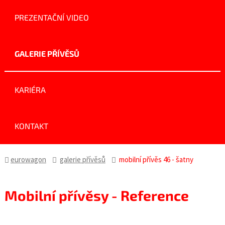
PREZENTAČNÍ VIDEO
GALERIE PŘÍVĚSŮ
KARIÉRA
KONTAKT
eurowagon
galerie přívěsů
mobilní přívěs 46 - šatny
Mobilní přívěsy - Reference