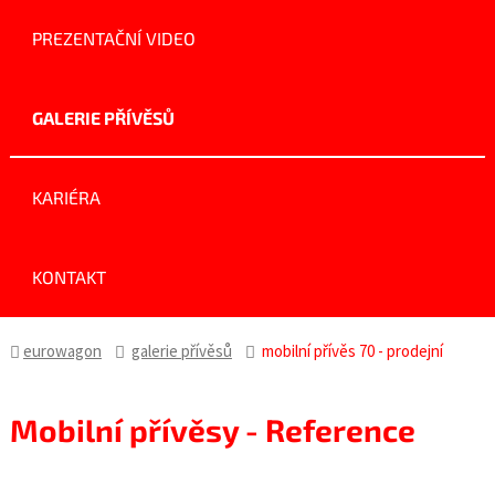
PREZENTAČNÍ VIDEO
GALERIE PŘÍVĚSŮ
KARIÉRA
KONTAKT
eurowagon
galerie přívěsů
mobilní přívěs 70 - prodejní
Mobilní přívěsy - Reference