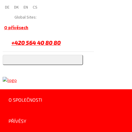
DE
DK
EN
CS
Global Sites:
O přívěsech
+420 564 40 80 80
O SPOLEČNOSTI
PŘÍVĚSY