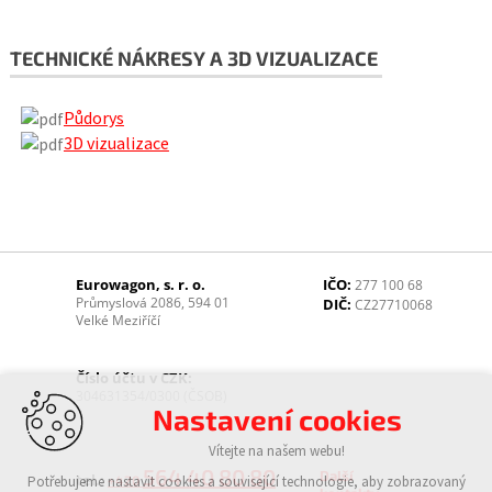
TECHNICKÉ NÁKRESY A 3D VIZUALIZACE
Půdorys
3D vizualizace
Eurowagon, s. r. o.
IČO:
277 100 68
Průmyslová 2086, 594 01
DIČ:
CZ27710068
Velké Meziříčí
Číslo účtu v CZK:
304631354/0300 (ČSOB)
Nastavení cookies
Vítejte na našem webu!
564 40 80 80
Další
tel.:
Potřebujeme nastavit cookies a související technologie, aby zobrazovaný
+420