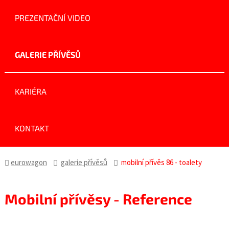
PREZENTAČNÍ VIDEO
GALERIE PŘÍVĚSŮ
KARIÉRA
KONTAKT
eurowagon
galerie přívěsů
mobilní přívěs 86 - toalety
Mobilní přívěsy - Reference