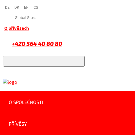
DE
DK
EN
CS
Global Sites:
O přívěsech
+420 564 40 80 80
O SPOLEČNOSTI
PŘÍVĚSY