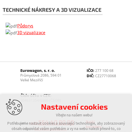
TECHNICKÉ NÁKRESY A 3D VIZUALIZACE
Půdorys
3D vizualizace
Eurowagon, s. r. o.
IČO:
277 100 68
Průmyslová 2086, 594 01
DIČ:
CZ27710068
Velké Meziříčí
Číslo účtu v CZK:
304631354/0300 (ČSOB)
Nastavení cookies
Vítejte na našem webu!
564 40 80 80
Další
tel.:
Potřebujeme nastavit cookies a související technologie, aby zobrazovaný
+420
kontakty
obsah odpovídal vašim potřebám a vy na webu nalezli přesně to, co
e-mail:
info@eurowagon.cz