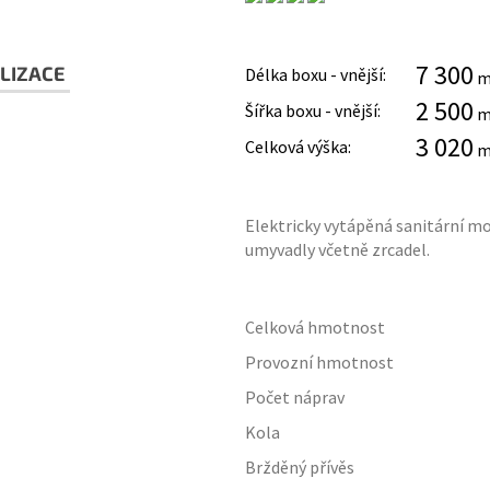
7 300
LIZACE
Délka boxu - vnější:
2 500
Šířka boxu - vnější:
3 020
Celková výška:
Elektricky vytápěná sanitární mo
umyvadly včetně zrcadel.
Celková hmotnost
Provozní hmotnost
Počet náprav
Kola
Bržděný přívěs