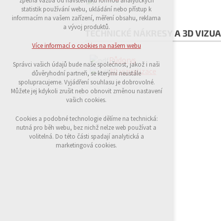
zpětná vazba od návštěvníků formou analytických
udržení kontextu stránek (session): případná
statistik používání webu, ukládání nebo přístup k
přihlášení, volby jazyka, apod.
informacím na vašem zařízení, měření obsahu, reklama
a vývoj produktů.
TECHNICKÉ NÁKRESY A 3D VIZUA
Volitelná cookies
analytická pro anonymizované vyhodnocení
Více informací o cookies na našem webu
návštěvnosti
Půdorys
marketingová cookies (Google)
Správci vašich údajů bude naše společnost, jakož i naši
3D vizualizace
důvěryhodní partneři, se kterými neustále
Více informací o cookies na našem webu
spolupracujeme. Vyjádření souhlasu je dobrovolné.
Můžete jej kdykoli zrušit nebo obnovit změnou nastavení
vašich cookies.
Přijmout všechny cookies
Cookies a podobné technologie dělíme na technická:
nutná pro běh webu, bez nichž nelze web používat a
volitelná. Do této části spadají analytická a
Odmítnout vše
marketingová cookies.