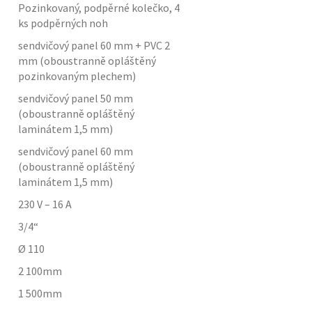
Pozinkovaný, podpěrné kolečko, 4
ks podpěrných noh
sendvičový panel 60 mm + PVC 2
mm (oboustranně opláštěný
pozinkovaným plechem)
sendvičový panel 50 mm
(oboustranně opláštěný
laminátem 1,5 mm)
sendvičový panel 60 mm
(oboustranně opláštěný
laminátem 1,5 mm)
230 V – 16 A
3/4“
Ø 110
2 100
mm
1 500
mm