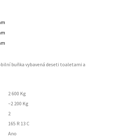
mm
mm
mm
bilní buňka vybavená deseti toaletami a
2 600
Kg
~2 200
Kg
2
165 R 13 C
Ano