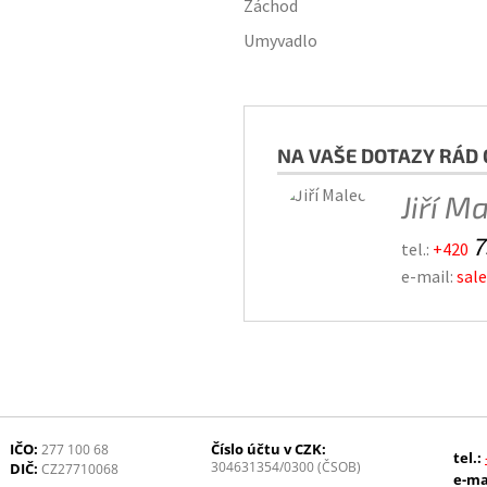
Záchod
Umyvadlo
NA VAŠE DOTAZY RÁD 
Jiří M
7
tel.:
+420
e-mail:
sal
IČO:
Číslo účtu v CZK:
277 100 68
tel.:
304631354/0300 (ČSOB)
DIČ:
CZ27710068
e-ma