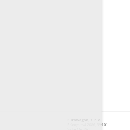
Eurowagon, s. r. o.
Průmyslová 2086, 594 01
Velké Meziříčí