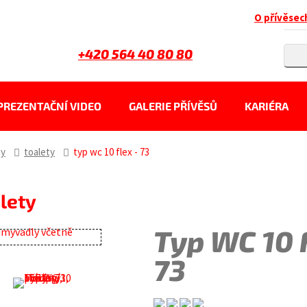
O přívěsec
+420 564 40 80 80
PREZENTAČNÍ VIDEO
GALERIE PŘÍVĚSŮ
KARIÉRA
sy
toalety
typ wc 10 flex - 73
alety
Typ WC 10 
73