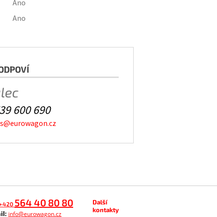
Ano
Ano
ODPOVÍ
alec
39 600 690
es@eurowagon.cz
564 40 80 80
Další
+420
kontakty
il:
info@eurowagon.cz