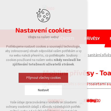
Nastavení cookies
Vítejte na našem webu!
O SPOLEČNOSTI
PŘÍVĚSY
Potřebujeme nastavit cookies a související technologie,
aby zobrazovaný obsah odpovídal vašim potřebám a vy
eurowagon
přívěsy
sanitární přívě
na webu nalezli přesně to, co potřebujete. Soubory
cookies používané na našem webu
nikdy neslouží ke
zjišťování totožnosti uživatelů stránek
.
Mobilní přívěsy - To
Přijmout všechny cookies
Nastavit
Vaše údaje zpracováváme v souladu se zásadami
Technická cookies
ochrany osobních údajů z důvodu následujících potřeb:
nutná pro provozování webu