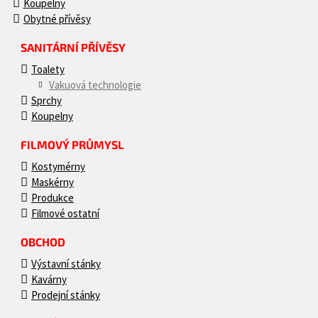
Koupelny
Obytné přívěsy
SANITÁRNÍ PŘÍVĚSY
Toalety
Vakuová technologie
Sprchy
Koupelny
FILMOVÝ PRŮMYSL
Kostymérny
Maskérny
Produkce
Filmové ostatní
OBCHOD
Výstavní stánky
Kavárny
Prodejní stánky