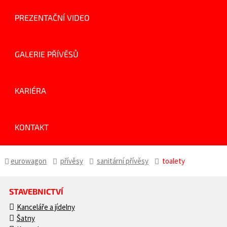
PREZENTAČNÍ VIDEO
GALERIE PŘÍVĚSŮ
KARIÉRA
KONTAKT
eurowagon
přívěsy
sanitární přívěsy
toalety
STAVEBNICTVÍ
Kanceláře a jídelny
Šatny