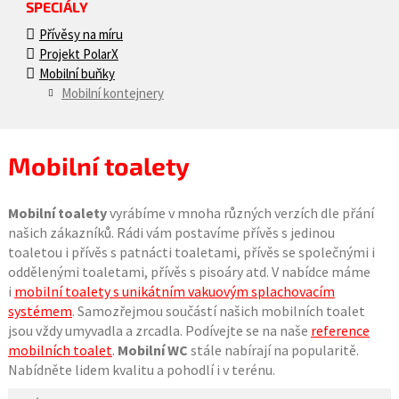
SPECIÁLY
Přívěsy na míru
Projekt PolarX
Mobilní buňky
Mobilní kontejnery
Mobilní toalety
Mobilní toalety
vyrábíme v mnoha různých verzích dle přání
našich zákazníků. Rádi vám postavíme přívěs s jedinou
toaletou i přívěs s patnácti toaletami, přívěs se společnými i
oddělenými toaletami, přívěs s pisoáry atd. V nabídce máme
i
mobilní toalety s unikátním vakuovým splachovacím
systémem
. Samozřejmou součástí našich mobilních toalet
jsou vždy umyvadla a zrcadla. Podívejte se na naše
reference
mobilních toalet
.
Mobilní WC
stále nabírají na popularitě.
Nabídněte lidem kvalitu a pohodlí i v terénu.