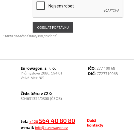
* takto označená pole jsou povinná
Eurowagon, s. r. o.
IČO:
277 100 68
Průmyslová 2086, 594 01
DIČ:
CZ27710068
Velké Meziříčí
Číslo účtu v CZK:
304631354/0300 (ČSOB)
564 40 80 80
Další
tel.:
+420
kontakty
e-mail:
info@eurowagon.cz