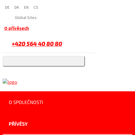
DE
DK
EN
CS
Global Sites:
O přívěsech
+420 564 40 80 80
O SPOLEČNOSTI
PŘÍVĚSY