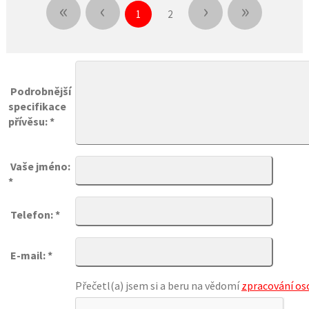
«
‹
›
»
1
2
Podrobnější
specifikace
přívěsu: *
Vaše jméno:
*
Telefon: *
E-mail: *
Přečetl(a) jsem si a beru na vědomí
zpracování os