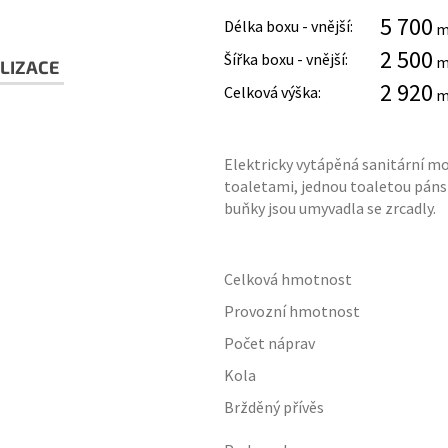
5 700
Délka boxu - vnější:
2 500
Šířka boxu - vnější:
LIZACE
2 920
Celková výška:
Elektricky vytápěná sanitární m
toaletami, jednou toaletou pánsk
buňky jsou umyvadla se zrcadly.
Celková hmotnost
Provozní hmotnost
Počet náprav
Kola
Bržděný přívěs