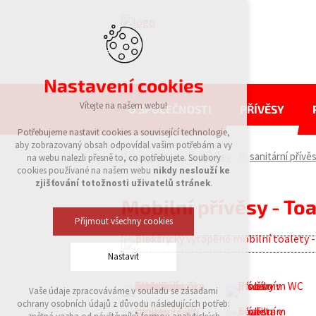
Nastavení cookies
Vítejte na našem webu!
O SPOLEČNOSTI
PŘÍVĚSY
Potřebujeme nastavit cookies a související technologie,
aby zobrazovaný obsah odpovídal vašim potřebám a vy
eurowagon
přívěsy
sanitární přívě
na webu nalezli přesně to, co potřebujete. Soubory
cookies používané na našem webu
nikdy neslouží ke
zjišťování totožnosti uživatelů stránek
.
Mobilní přívěsy - To
Přijmout všechny cookies
Nastavit
Vaše údaje zpracováváme v souladu se zásadami
Technická cookies
ochrany osobních údajů z důvodu následujících potřeb:
nutná pro provozování webu