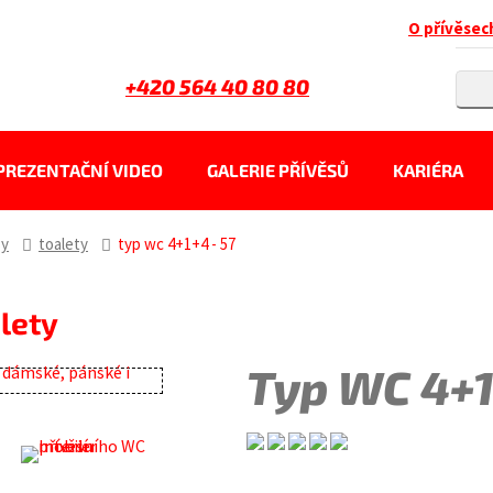
O přívěsec
+420 564 40 80 80
PREZENTAČNÍ VIDEO
GALERIE PŘÍVĚSŮ
KARIÉRA
sy
toalety
typ wc 4+1+4 - 57
alety
Typ WC 4+1