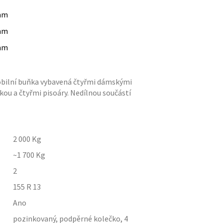
mm
mm
mm
obilní buňka vybavená čtyřmi dámskými
ou a čtyřmi pisoáry. Nedílnou součástí
2 000
Kg
~1 700
Kg
2
155 R 13
Ano
pozinkovaný, podpěrné kolečko, 4