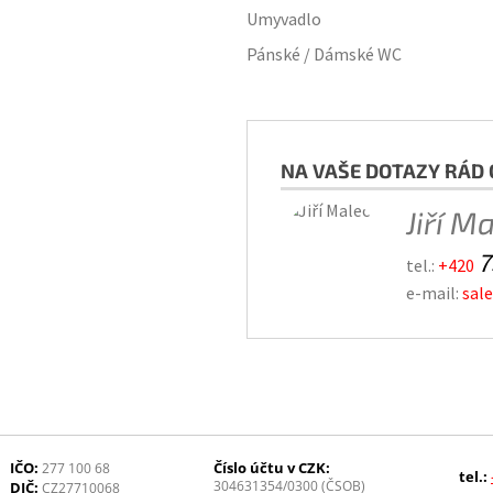
Umyvadlo
Pánské / Dámské WC
NA VAŠE DOTAZY RÁD 
Jiří M
7
tel.:
+420
e-mail:
sal
IČO:
Číslo účtu v CZK:
277 100 68
tel.:
304631354/0300 (ČSOB)
DIČ:
CZ27710068