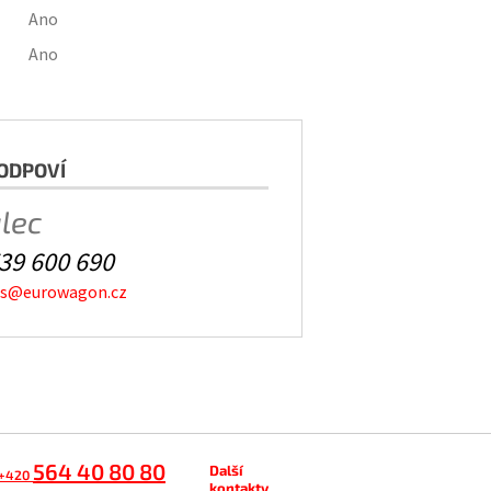
Ano
Ano
ODPOVÍ
alec
39 600 690
es@eurowagon.cz
564 40 80 80
Další
+420
kontakty