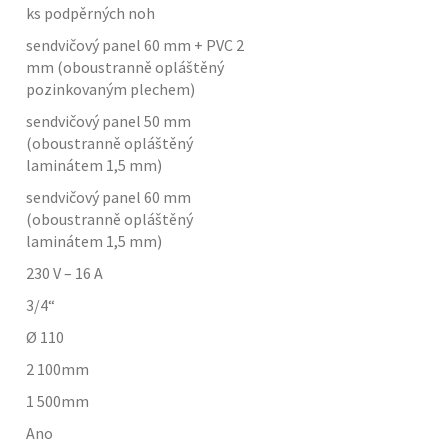
ks podpěrných noh
sendvičový panel 60 mm + PVC 2
mm (oboustranně opláštěný
pozinkovaným plechem)
sendvičový panel 50 mm
(oboustranně opláštěný
laminátem 1,5 mm)
sendvičový panel 60 mm
(oboustranně opláštěný
laminátem 1,5 mm)
230 V – 16 A
3/4“
Ø 110
2 100
mm
1 500
mm
Ano