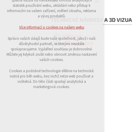
zpětná vazba od návštěvníků formou analytických
udržení kontextu stránek (session): případná
statistik používání webu, ukládání nebo přístup k
přihlášení, volby jazyka, apod.
informacím na vašem zařízení, měření obsahu, reklama
a vývoj produktů.
TECHNICKÉ NÁKRESY A 3D VIZUA
Volitelná cookies
analytická pro anonymizované vyhodnocení
Více informací o cookies na našem webu
návštěvnosti
Půdorys
marketingová cookies (Google)
Správci vašich údajů bude naše společnost, jakož i naši
3D vizualizace
důvěryhodní partneři, se kterými neustále
Více informací o cookies na našem webu
spolupracujeme. Vyjádření souhlasu je dobrovolné.
Můžete jej kdykoli zrušit nebo obnovit změnou nastavení
vašich cookies.
Přijmout všechny cookies
Cookies a podobné technologie dělíme na technická:
nutná pro běh webu, bez nichž nelze web používat a
volitelná. Do této části spadají analytická a
Odmítnout vše
marketingová cookies.