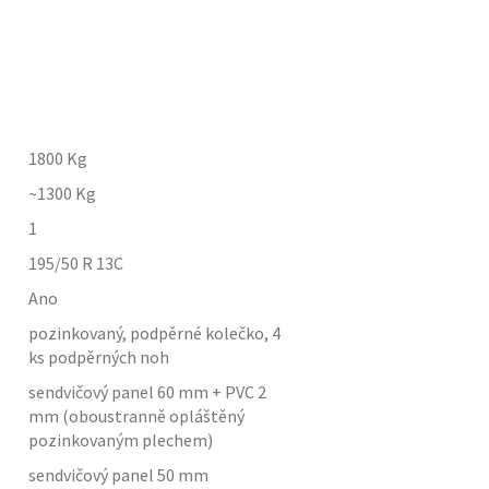
1800
Kg
~1300
Kg
1
195/50 R 13C
Ano
pozinkovaný, podpěrné kolečko, 4
ks podpěrných noh
sendvičový panel 60 mm + PVC 2
mm (oboustranně opláštěný
pozinkovaným plechem)
sendvičový panel 50 mm