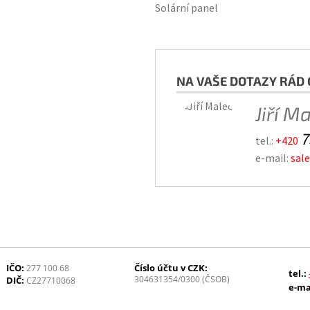
Solární panel
NA VAŠE DOTAZY RÁD 
Jiří M
7
tel.:
+420
e-mail:
sal
IČO:
Číslo účtu v CZK:
277 100 68
tel.:
304631354/0300 (ČSOB)
DIČ:
CZ27710068
e-ma