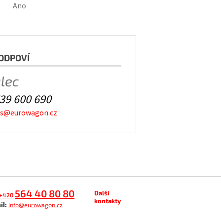
Ano
ODPOVÍ
alec
39 600 690
es@eurowagon.cz
564 40 80 80
Další
+420
kontakty
il:
info@eurowagon.cz