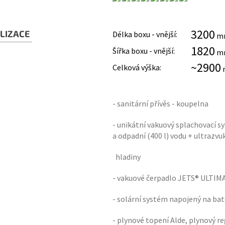
3200
LIZACE
Délka boxu - vnější:
m
1820
Šířka boxu - vnější:
m
~2900
Celková výška:
- sanitární přívěs - koupelna
- unikátní vakuový splachovací s
a odpadní (400 l) vodu + ultrazv
hladiny
- vakuové čerpadlo JETS® ULTIMA 
- solární systém napojený na bat
- plynové topení Alde, plynový r