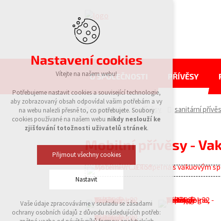
Nastavení cookies
Vítejte na našem webu!
O SPOLEČNOSTI
PŘÍVĚSY
Potřebujeme nastavit cookies a související technologie,
aby zobrazovaný obsah odpovídal vašim potřebám a vy
eurowagon
přívěsy
sanitární přívě
na webu nalezli přesně to, co potřebujete. Soubory
cookies používané na našem webu
nikdy neslouží ke
zjišťování totožnosti uživatelů stránek
.
Mobilní přívěsy - Va
Přijmout všechny cookies
Nastavit
Vaše údaje zpracováváme v souladu se zásadami
Technická cookies
ochrany osobních údajů z důvodu následujících potřeb:
nutná pro provozování webu