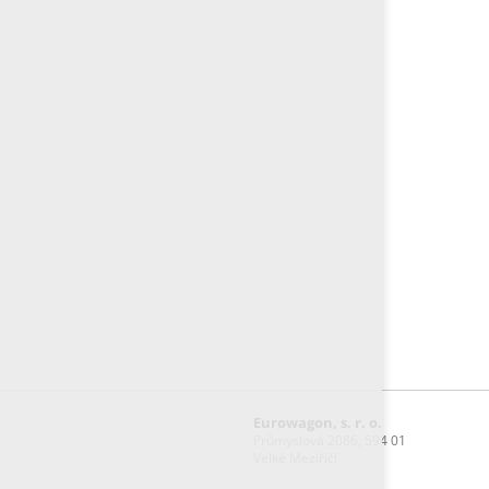
Eurowagon, s. r. o.
Průmyslová 2086, 594 01
Velké Meziříčí