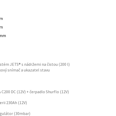
m
m
mm
ystém JETS® s nádržemi na čistou (200 l)
ukový snímač a ukazatel stavu
C200 DC (12V) + čerpadlo Shurflo (12V)
erii 230Ah (12V)
egulátor (30mbar)