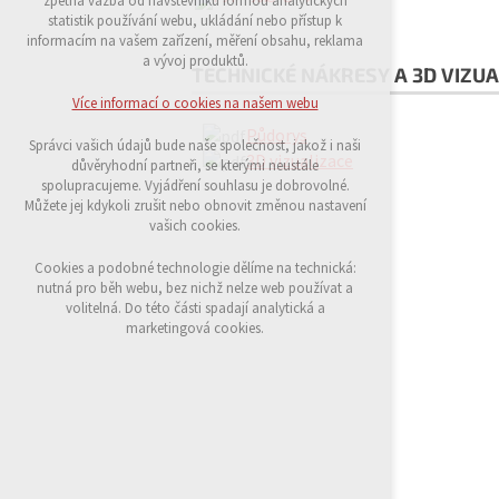
zpětná vazba od návštěvníků formou analytických
udržení kontextu stránek (session): případná
statistik používání webu, ukládání nebo přístup k
přihlášení, volby jazyka, apod.
informacím na vašem zařízení, měření obsahu, reklama
a vývoj produktů.
TECHNICKÉ NÁKRESY A 3D VIZUA
Volitelná cookies
analytická pro anonymizované vyhodnocení
Více informací o cookies na našem webu
návštěvnosti
Půdorys
marketingová cookies (Google)
Správci vašich údajů bude naše společnost, jakož i naši
3D vizualizace
důvěryhodní partneři, se kterými neustále
Více informací o cookies na našem webu
spolupracujeme. Vyjádření souhlasu je dobrovolné.
Můžete jej kdykoli zrušit nebo obnovit změnou nastavení
vašich cookies.
Přijmout všechny cookies
Cookies a podobné technologie dělíme na technická:
nutná pro běh webu, bez nichž nelze web používat a
volitelná. Do této části spadají analytická a
Odmítnout vše
marketingová cookies.