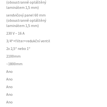
(oboustranně opláštěný
laminátem 1,5 mm)
sendvičový panel 60 mm
(oboustranně opláštěný
laminátem 1,5 mm)
230 V – 16 A
3/4“+filter+redukční ventil
2x 2,5“ nebo 1“
2100
mm
~1800
mm
Ano
Ano
Ano
Ano
Ano