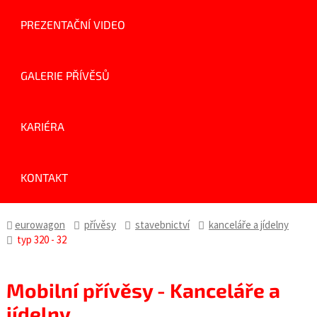
PREZENTAČNÍ VIDEO
GALERIE PŘÍVĚSŮ
KARIÉRA
KONTAKT
eurowagon
přívěsy
stavebnictví
kanceláře a jídelny
typ 320 - 32
Mobilní přívěsy - Kanceláře a
jídelny