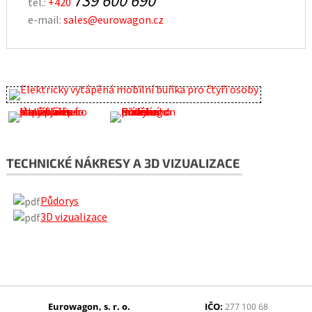
739 600 690
tel.:
+420
e-mail:
sales@eurowagon.cz
TECHNICKÉ NÁKRESY A 3D VIZUALIZACE
Půdorys
3D vizualizace
Eurowagon, s. r. o.
IČO:
277 100 68