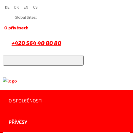
DE
DK
EN
CS
Global Sites:
O přívěsech
+420 564 40 80 80
O SPOLEČNOSTI
PŘÍVĚSY