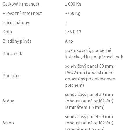
Celková hmotnost
1 000
Kg
Provozní hmotnost
~750
Kg
Počet náprav
1
Kola
155 R 13
Bržděný přívěs
Ano
pozinkovaný, podpěrné
Podvozek
kolečko, 4 ks podpěrných noh
sendvičový panel 60 mm +
PVC 2 mm (oboustranně
Podlaha
opláštěný pozinkovaným
plechem)
sendvičový panel 50 mm
Stěna
(oboustranně opláštěný
laminátem 1,5 mm)
sendvičový panel 60 mm
Strop
(oboustranně opláštěný
laminátem 1,5 mm)