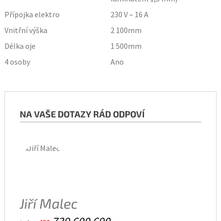
Přípojka elektro
230 V – 16 A
Vnitřní výška
2 100
mm
Délka oje
1 500
mm
4 osoby
Ano
NA VAŠE DOTAZY RÁD ODPOVÍ
Jiří Malec