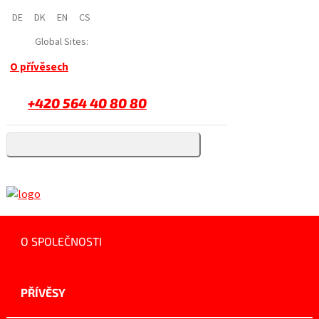
DE
DK
EN
CS
Global Sites:
O přívěsech
+420 564 40 80 80
O SPOLEČNOSTI
PŘÍVĚSY