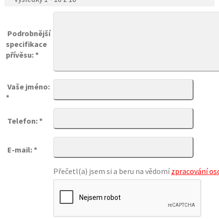
Podrobnější
specifikace
přívěsu: *
Vaše jméno:
*
Telefon: *
E-mail: *
Přečetl(a) jsem si a beru na vědomí
zpracování os