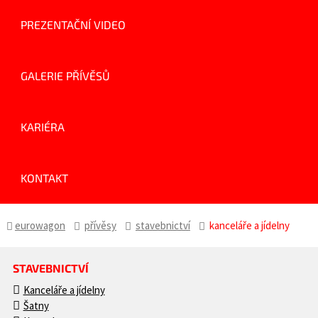
PREZENTAČNÍ VIDEO
GALERIE PŘÍVĚSŮ
KARIÉRA
KONTAKT
eurowagon
přívěsy
stavebnictví
kanceláře a jídelny
STAVEBNICTVÍ
Kanceláře a jídelny
Šatny