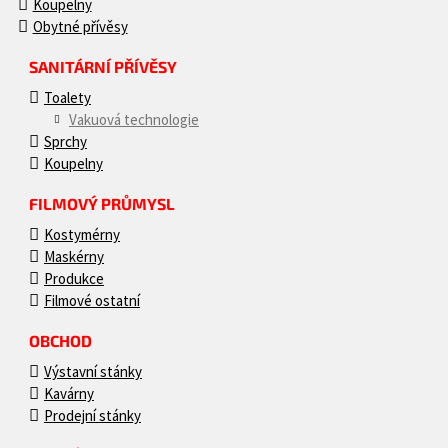
Koupelny
Obytné přívěsy
SANITÁRNÍ PŘÍVĚSY
Toalety
Vakuová technologie
Sprchy
Koupelny
FILMOVÝ PRŮMYSL
Kostymérny
Maskérny
Produkce
Filmové ostatní
OBCHOD
Výstavní stánky
Kavárny
Prodejní stánky