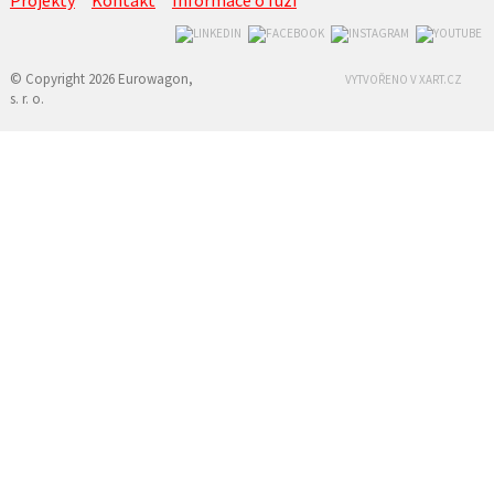
Projekty
Kontakt
Informace o fúzi
© Copyright 2026 Eurowagon,
VYTVOŘENO V XART.CZ
s. r. o.