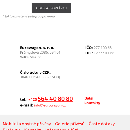
* takto označená pole jsou povinná
Eurowagon, s. r. o.
IČO:
277 100 68
Průmyslová 2086, 594 01
DIČ:
CZ27710068
Velké Meziříčí
Číslo účtu v CZK:
304631354/0300 (ČSOB)
564 40 80 80
Další
tel.:
+420
kontakty
e-mail:
info@eurowagon.cz
Mobilní a obytné přívěsy
Galerie přívěsů
Časté dotazy