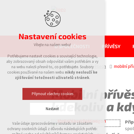
Nastavení cookies
Vítejte na našem webu!
O SPOLEČNOSTI
PŘÍVĚSY
Potřebujeme nastavit cookies a související technologie,
aby zobrazovaný obsah odpovídal vašim potřebám a vy
eurowagon
o přívěsech
mobilní pří
na webu nalezli přesně to, co potřebujete. Soubory
cookies používané na našem webu
nikdy neslouží ke
zjišťování totožnosti uživatelů stránek
.
Mobilní přívě
Přijmout všechny cookies
kdekoliv a kd
Nastavit
Přip
Vaše údaje zpracováváme v souladu se zásadami
Technická cookies
spo
ochrany osobních údajů z důvodu následujících potřeb:
nutná pro provozování webu