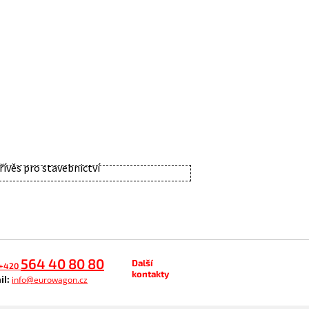
564 40 80 80
Další
+420
kontakty
il:
info@eurowagon.cz