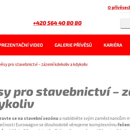
O přívěsec
+420 564 40 80 80
PREZENTAČNÍ VIDEO
GALERIE PŘÍVĚSŮ
KARIÉRA
věsy pro stavebnictví – zázemí kdekoliv a kdykoliv
sy pro stavebnictví – 
ykoliv
ravte se na stavební sezónu
a nabídněte svým zaměstnancům mo
lečnosti Eurowagon se dlouhodobě věnujeme komplexnímu
řešen