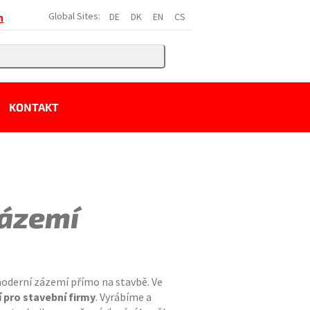
Global Sites:
DE
DK
EN
CS
h
KONTAKT
zázemí
derní zázemí přímo na stavbě. Ve
í pro stavební firmy
. Vyrábíme a