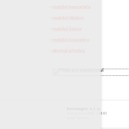
•
mobilní kanceláře
•
mobilní jídelny
•
mobilní šatny
•
mobilní koupelny
•
obytné přívěsy
Eurowagon, s. r. o.
Průmyslová 2086, 594 01
Velké Meziříčí