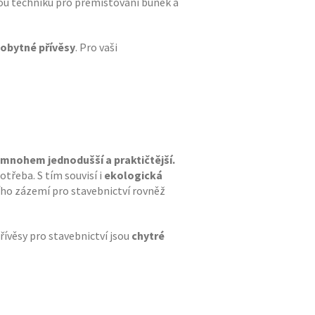
nou techniku pro přemísťování buněk a
obytné přívěsy
. Pro vaši
e mnohem jednodušší a praktičtější.
otřeba. S tím souvisí i
ekologická
ího zázemí pro stavebnictví rovněž
přívěsy pro stavebnictví jsou
chytré