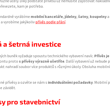
různé účely. Díky podstatě přívěsu už nemusíte zajišťovat náklad
 převezete, kam je potřeba.
tandardně vyrábíme
mobilní kanceláře
,
jídelny
,
šatny
,
koupelny
a
a vyrobíme jakýkoliv
přívěs podle přání
.
 a šetrná investice
ných buněk vyžaduje spoustu technického vybavení navíc.
Přívěs j
izontu proto
s přívěsy výrazně ušetříte
. Další vybavení už nebude p
dukt nahradí soubor více produktů s různými úkoly. Obsluha mobiln
ané přívěsy a ozvěte se nám s
individuálními požadavky
. Mobilní 
e závidět.
sy pro stavebnictví