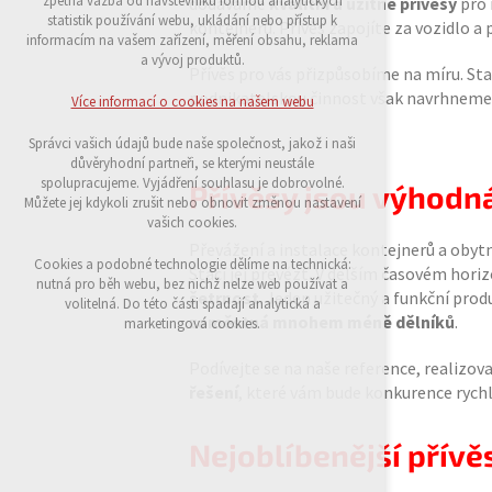
zpětná vazba od návštěvníků formou analytických
dodáváme
kvalitní a užitné přívěsy
pro 
udržení kontextu stránek (session): případná
statistik používání webu, ukládání nebo přístup k
kontejnerů. Přívěs zapojíte za vozidlo a
přihlášení, volby jazyka, apod.
informacím na vašem zařízení, měření obsahu, reklama
a vývoj produktů.
Přívěs pro vás přizpůsobíme na míru. S
Volitelná cookies
analytická pro anonymizované vyhodnocení
podnikatelskou činnost však navrhneme 
Více informací o cookies na našem webu
návštěvnosti
marketingová cookies (Google)
Správci vašich údajů bude naše společnost, jakož i naši
důvěryhodní partneři, se kterými neustále
Více informací o cookies na našem webu
spolupracujeme. Vyjádření souhlasu je dobrovolné.
Přívěsy jsou výhodná
Můžete jej kdykoli zrušit nebo obnovit změnou nastavení
vašich cookies.
Převážení a instalace kontejnerů a obyt
Přijmout všechny cookies
Cookies a podobné technologie dělíme na technická:
Stačí jej převézt. V delším časovém hor
nutná pro běh webu, bez nichž nelze web používat a
šetrnost
. Jeden užitečný a funkční pro
volitelná. Do této části spadají analytická a
Odmítnout vše
zaměstná mnohem méně dělníků
.
marketingová cookies.
Podívejte se na naše reference, realizov
řešení
, které vám bude konkurence rychl
Nejoblíbenější přívě