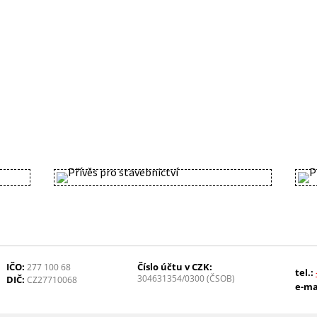
IČO:
Číslo účtu v CZK:
277 100 68
tel.:
304631354/0300 (ČSOB)
DIČ:
CZ27710068
e-ma