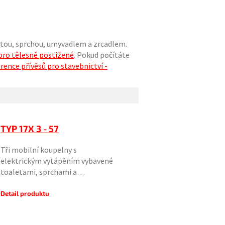
etou, sprchou, umyvadlem a zrcadlem.
pro tělesně postižené
. Pokud počítáte
rence přívěsů pro stavebnictví -
TYP 17X 3 - 57
Tři mobilní koupelny s
elektrickým vytápěním vybavené
toaletami, sprchami a…
Detail produktu