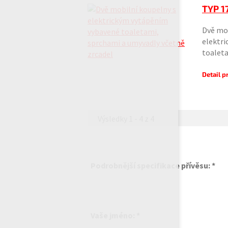
TYP 17
Dvě mob
elektr
toalet
Detail 
Výsledky 1 - 4 z 4
Podrobnější specifikace přívěsu: *
Vaše jméno: *