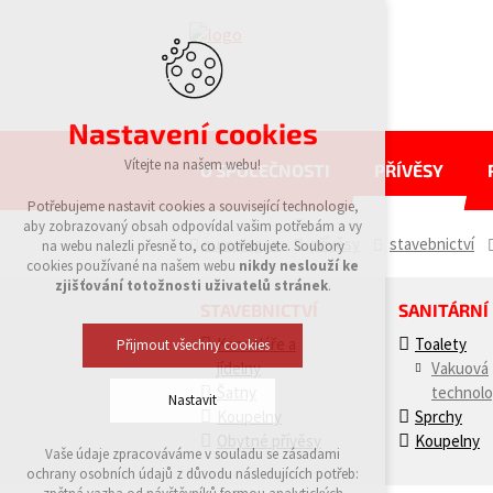
Nastavení cookies
Vítejte na našem webu!
O SPOLEČNOSTI
PŘÍVĚSY
Potřebujeme nastavit cookies a související technologie,
aby zobrazovaný obsah odpovídal vašim potřebám a vy
eurowagon
přívěsy
stavebnictví
na webu nalezli přesně to, co potřebujete. Soubory
cookies používané na našem webu
nikdy neslouží ke
zjišťování totožnosti uživatelů stránek
.
STAVEBNICTVÍ
SANITÁRNÍ
Kanceláře a
Toalety
Přijmout všechny cookies
jídelny
Vakuová
Šatny
technolo
Nastavit
Koupelny
Sprchy
Obytné přívěsy
Koupelny
Vaše údaje zpracováváme v souladu se zásadami
Technická cookies
ochrany osobních údajů z důvodu následujících potřeb:
nutná pro provozování webu