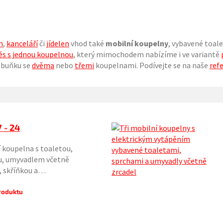
n
,
kanceláří
či
jídelen
vhod také
mobilní koupelny
, vybavené toal
ěs s jednou koupelnou
, který mimochodem nabízíme i ve variantě
í buňku se
dvěma
nebo
třemi
koupelnami. Podívejte se na naše
refe
 - 24
 koupelna s toaletou,
u, umyvadlem včetně
, skříňkou a…
produktu