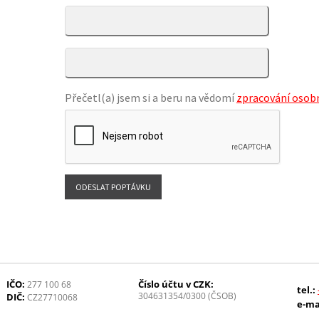
Přečetl(a) jsem si a beru na vědomí
zpracování osobn
IČO:
Číslo účtu v CZK:
277 100 68
tel.:
304631354/0300 (ČSOB)
DIČ:
CZ27710068
e-ma