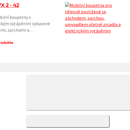
X 2 - 42
ilní koupelny s
ickým vytápěním vybavené
ami, sprchami a…
produktu