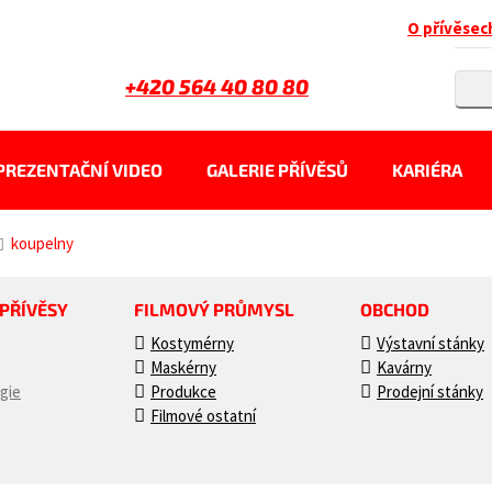
O přívěsec
+420 564 40 80 80
PREZENTAČNÍ VIDEO
GALERIE PŘÍVĚSŮ
KARIÉRA
koupelny
 PŘÍVĚSY
FILMOVÝ PRŮMYSL
OBCHOD
Kostymérny
Výstavní stánky
Maskérny
Kavárny
gie
Produkce
Prodejní stánky
Filmové ostatní