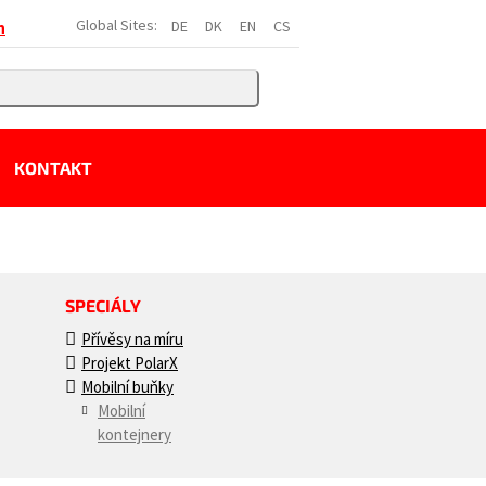
Global Sites:
DE
DK
EN
CS
h
KONTAKT
SPECIÁLY
Přívěsy na míru
Projekt PolarX
Mobilní buňky
Mobilní
kontejnery