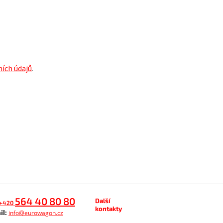
ích údajů
.
564 40 80 80
Další
+420
kontakty
il:
info@eurowagon.cz