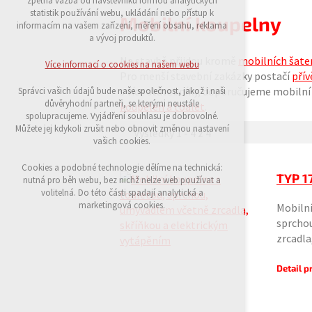
zpětná vazba od návštěvníků formou analytických
udržení kontextu stránek (session): případná
statistik používání webu, ukládání nebo přístup k
Mobilní koupelny
přihlášení, volby jazyka, apod.
informacím na vašem zařízení, měření obsahu, reklama
a vývoj produktů.
Volitelná cookies
analytická pro anonymizované vyhodnocení
Na stavbě přijdou kromě
mobilních šate
Více informací o cookies na našem webu
návštěvnosti
Pro menší stavební zakázky postačí
přív
marketingová cookies (Google)
s více stavebníky, doporučujeme mobiln
Správci vašich údajů bude naše společnost, jakož i naši
důvěryhodní partneři, se kterými neustále
koupelen a toalet
.
Více informací o cookies na našem webu
spolupracujeme. Vyjádření souhlasu je dobrovolné.
Můžete jej kdykoli zrušit nebo obnovit změnou nastavení
Výsledky 1 - 4 z 4
vašich cookies.
Přijmout všechny cookies
Cookies a podobné technologie dělíme na technická:
TYP 17
nutná pro běh webu, bez nichž nelze web používat a
volitelná. Do této části spadají analytická a
Odmítnout vše
marketingová cookies.
Mobilní
sprcho
zrcadla
Detail 