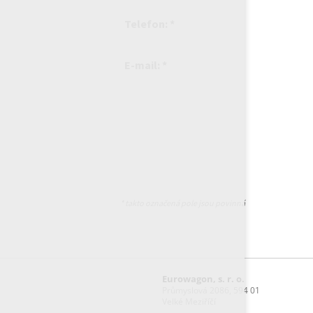
Telefon: *
E-mail: *
* takto označená pole jsou povinná
Eurowagon, s. r. o.
Průmyslová 2086, 594 01
Velké Meziříčí