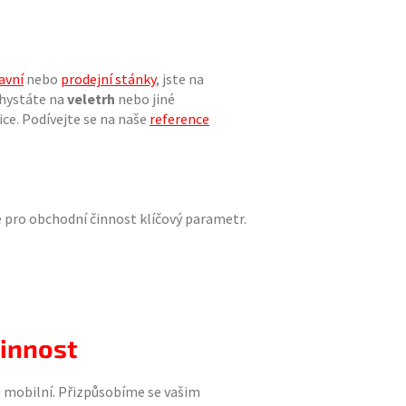
avní
nebo
prodejní stánky
, jste na
chystáte na
veletrh
nebo jiné
ice. Podívejte se na naše
reference
e pro obchodní činnost klíčový parametr.
činnost
ci mobilní. Přizpůsobíme se vašim