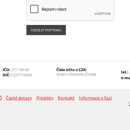
IČO:
Číslo účtu v CZK:
277 100 68
tel.:
304631354/0300 (ČSOB)
DIČ:
CZ27710068
e-ma
ů
Časté dotazy
Projekty
Kontakt
Informace o fúzi