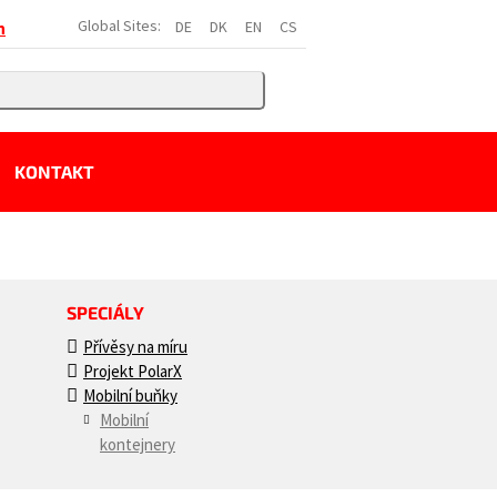
Global Sites:
DE
DK
EN
CS
h
KONTAKT
SPECIÁLY
Přívěsy na míru
Projekt PolarX
Mobilní buňky
Mobilní
kontejnery