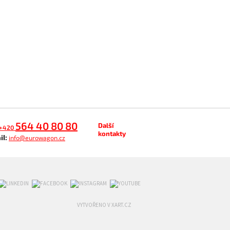
564 40 80 80
Další
+420
kontakty
il:
info@eurowagon.cz
VYTVOŘENO V XART.CZ