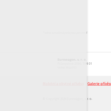
* takto označená pole jsou povinná
Eurowagon, s. r. o.
Průmyslová 2086, 594 01
Velké Meziříčí
Mobilní a obytné přívěsy
Galerie přívěs
© Copyright 2026 Eurowagon, s. r. o.