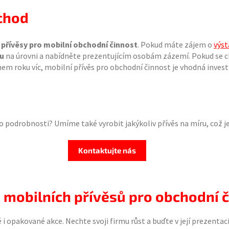
bchod
e
přívěsy pro mobilní obchodní činnost
. Pokud máte zájem o
výst
mu
na úrovni a nabídněte prezentujícím osobám zázemí. Pokud se 
ěhem roku víc, mobilní přívěs pro obchodní činnost je vhodná invest
o podrobnosti? Umíme také vyrobit jakýkoliv přívěs na míru, což j
Kontaktujte nás
e mobilních přívěsů pro obchodní 
 opakované akce. Nechte svoji firmu růst a buďte v její prezenta