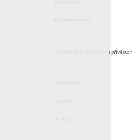
požadavkům.
Výstavní stánky
Podrobnější specifikace přívěsu: *
Vaše jméno: *
Telefon: *
E-mail: *