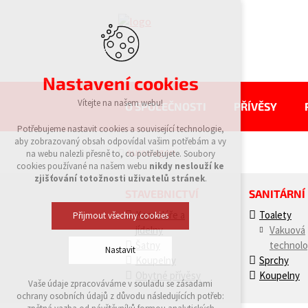
Nastavení cookies
Vítejte na našem webu!
O SPOLEČNOSTI
PŘÍVĚSY
Potřebujeme nastavit cookies a související technologie,
aby zobrazovaný obsah odpovídal vašim potřebám a vy
eurowagon
na webu nalezli přesně to, co potřebujete. Soubory
cookies používané na našem webu
nikdy neslouží ke
zjišťování totožnosti uživatelů stránek
.
STAVEBNICTVÍ
SANITÁRNÍ
Kanceláře a
Toalety
Přijmout všechny cookies
jídelny
Vakuová
Šatny
technolo
Nastavit
Koupelny
Sprchy
Obytné přívěsy
Koupelny
Vaše údaje zpracováváme v souladu se zásadami
Technická cookies
ochrany osobních údajů z důvodu následujících potřeb:
nutná pro provozování webu