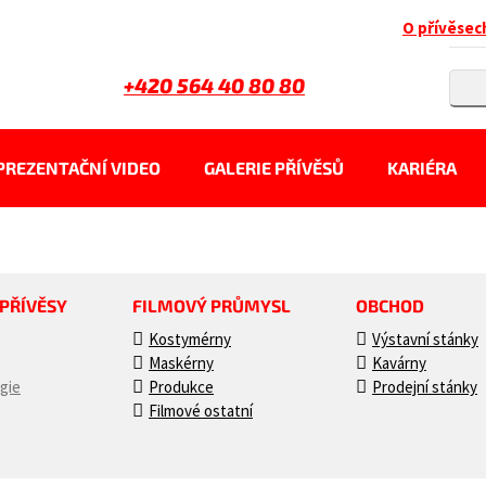
O přívěsec
+420 564 40 80 80
PREZENTAČNÍ VIDEO
GALERIE PŘÍVĚSŮ
KARIÉRA
 PŘÍVĚSY
FILMOVÝ PRŮMYSL
OBCHOD
Kostymérny
Výstavní stánky
Maskérny
Kavárny
gie
Produkce
Prodejní stánky
Filmové ostatní