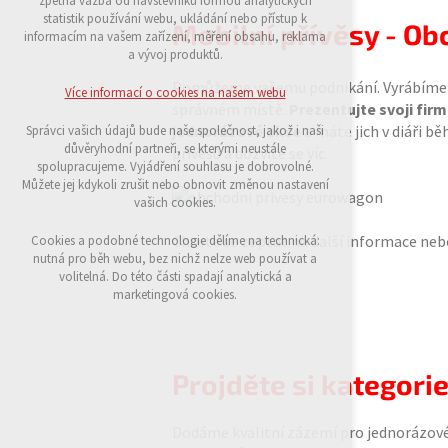
zpětná vazba od návštěvníků formou analytických
udržení kontextu stránek (session): případná
statistik používání webu, ukládání nebo přístup k
Mobilní přívěsy - O
přihlášení, volby jazyka, apod.
informacím na vašem zařízení, měření obsahu, reklama
a vývoj produktů.
Volitelná cookies
analytická pro anonymizované vyhodnocení
Pomůžeme vašemu podnikání. Vyrábím
Více informací o cookies na našem webu
návštěvnosti
správném místě.
Prezentujte svoji fir
marketingová cookies (Google)
jednorázové akce
a máte jich v diáři b
Správci vašich údajů bude naše společnost, jakož i naši
důvěryhodní partneři, se kterými neustále
přívěsů a dozvíte se víc.
Více informací o cookies na našem webu
spolupracujeme. Vyjádření souhlasu je dobrovolné.
Můžete jej kdykoli zrušit nebo obnovit změnou nastavení
vašich cookies.
Přijmout všechny cookies
Chcete se zeptat na další informace neb
Cookies a podobné technologie dělíme na technická:
nutná pro běh webu, bez nichž nelze web používat a
volitelná. Do této části spadají analytická a
Odmítnout vše
marketingová cookies.
Projděte si kategori
Dodáme kvalitní zázemí pro jednorázové i