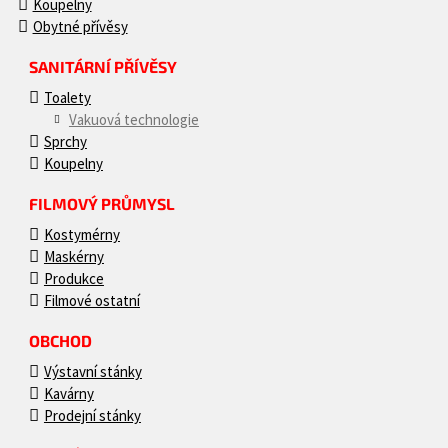
Koupelny
Obytné přívěsy
SANITÁRNÍ PŘÍVĚSY
Toalety
Vakuová technologie
Sprchy
Koupelny
FILMOVÝ PRŮMYSL
Kostymérny
Maskérny
Produkce
Filmové ostatní
OBCHOD
Výstavní stánky
Kavárny
Prodejní stánky