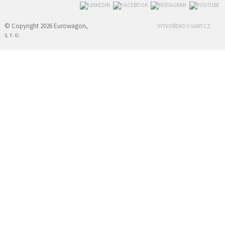
© Copyright 2026 Eurowagon,
VYTVOŘENO V XART.CZ
s. r. o.