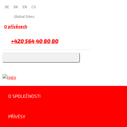
DE
DK
EN
CS
Global Sites:
O přívěsech
+420 564 40 80 80
O SPOLEČNOSTI
PŘÍVĚSY