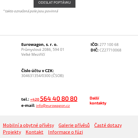
* takto označená pole jsou povinná
Eurowagon, s. r. o.
IČO:
277 100 68
Průmyslová 2086, 594 01
DIČ:
CZ27710068
Velké Meziříčí
Číslo účtu v CZK:
304631354/0300 (ČSOB)
564 40 80 80
Další
tel.:
+420
kontakty
e-mail:
info@eurowagon.cz
Mobilní a obytné přívěsy
Galerie přívěsů
Časté dotazy
Projekty
Kontakt
Informace o fúzi