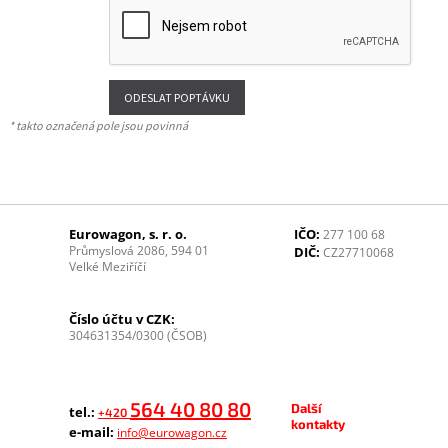
* takto označená pole jsou povinná
Eurowagon, s. r. o.
IČO:
277 100 68
Průmyslová 2086, 594 01
DIČ:
CZ27710068
Velké Meziříčí
Číslo účtu v CZK:
304631354/0300 (ČSOB)
564 40 80 80
Další
tel.:
+420
kontakty
e-mail:
info@eurowagon.cz