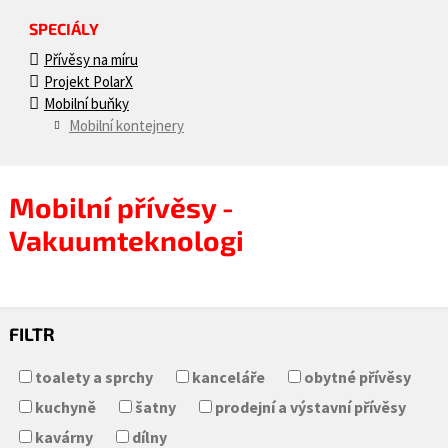
SPECIÁLY
Přívěsy na míru
Projekt PolarX
Mobilní buňky
Mobilní kontejnery
Mobilní přívěsy -
Vakuumteknologi
FILTR
toalety a sprchy
kanceláře
obytné přívěsy
kuchyně
šatny
prodejní a výstavní přívěsy
kavárny
dílny