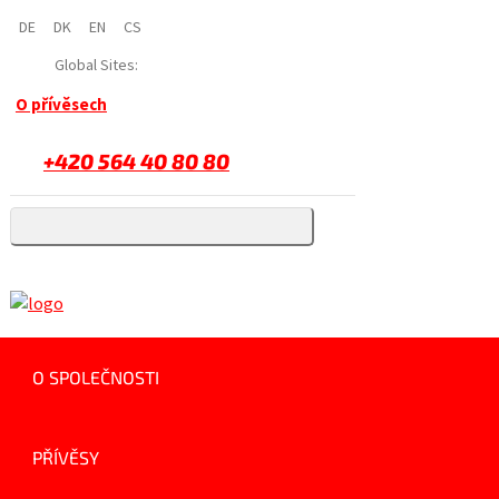
DE
DK
EN
CS
Global Sites:
O přívěsech
+420 564 40 80 80
O SPOLEČNOSTI
PŘÍVĚSY