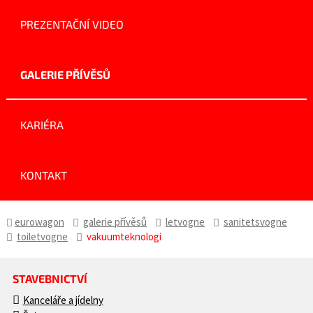
PREZENTAČNÍ VIDEO
GALERIE PŘÍVĚSŮ
KARIÉRA
KONTAKT
eurowagon
galerie přívěsů
letvogne
sanitetsvogne
toiletvogne
vakuumteknologi
STAVEBNICTVÍ
Kanceláře a jídelny