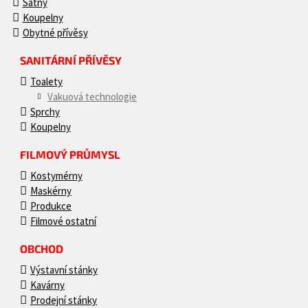
Šatny
Koupelny
Obytné přívěsy
SANITÁRNÍ PŘÍVĚSY
Toalety
Vakuová technologie
Sprchy
Koupelny
FILMOVÝ PRŮMYSL
Kostymérny
Maskérny
Produkce
Filmové ostatní
OBCHOD
Výstavní stánky
Kavárny
Prodejní stánky