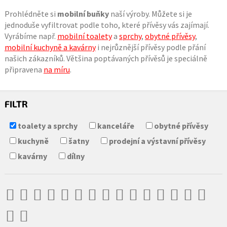
Prohlédněte si
mobilní buňky
naší výroby. Můžete si je
jednoduše vyfiltrovat podle toho, které přívěsy vás zajímají.
Vyrábíme např.
mobilní toalety
a
sprchy
,
obytné přívěsy
,
mobilní kuchyně a kavárny
i nejrůznější přívěsy podle přání
našich zákazníků. Většina poptávaných přívěsů je speciálně
připravena
na míru
.
FILTR
toalety a sprchy
kanceláře
obytné přívěsy
kuchyně
šatny
prodejní a výstavní přívěsy
kavárny
dílny