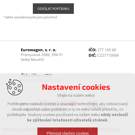
* takto označená pole jsou povinná
Eurowagon, s. r. o.
IČO:
277 100 68
Průmyslová 2086, 594 01
DIČ:
CZ27710068
Velké Meziříčí
Číslo účtu v CZK:
304631354/0300 (ČSOB)
Nastavení cookies
Vítejte na našem webu!
564 40 80 80
Další
tel.:
Potřebujeme nastavit cookies a související technologie, aby zobrazovaný
+420
kontakty
obsah odpovídal vašim potřebám a vy na webu nalezli přesně to, co
e-mail:
info@eurowagon.cz
potřebujete. Soubory cookies používané na našem webu
nikdy neslouží
ke zjišťování totožnosti uživatelů stránek
.
Mobilní a obytné přívěsy
Galerie přívěsů
Časté dotazy
Přijmout všechny cookies