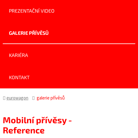
PREZENTAČNÍ VIDEO
GALERIE PŘÍVĚSŮ
KARIÉRA
KONTAKT
eurowagon
galerie přívěsů
Mobilní přívěsy -
Reference