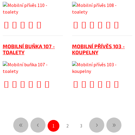
MOBILNÍ BUŇKA 107 -
MOBILNÍ PŘÍVĚS 103 -
TOALETY
KOUPELNY
«
‹
›
»
1
2
3