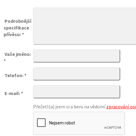
Podrobnější
specifikace
přívěsu: *
Vaše jméno:
*
Telefon: *
E-mail: *
Přečetl(a) jsem si a beru na vědomí
zpracování os