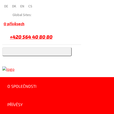
DE
DK
EN
CS
Global Sites:
O přívěsech
+420 564 40 80 80
O SPOLEČNOSTI
PŘÍVĚSY