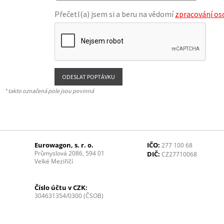
Přečetl(a) jsem si a beru na vědomí
zpracování os
* takto označená pole jsou povinná
Eurowagon, s. r. o.
IČO:
277 100 68
Průmyslová 2086, 594 01
DIČ:
CZ27710068
Velké Meziříčí
Číslo účtu v CZK:
304631354/0300 (ČSOB)