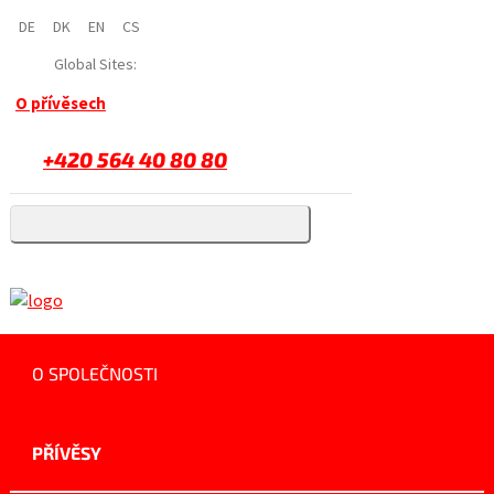
DE
DK
EN
CS
Global Sites:
O přívěsech
+420 564 40 80 80
O SPOLEČNOSTI
PŘÍVĚSY