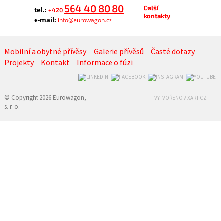
564 40 80 80
Další
tel.:
+420
kontakty
e-mail:
info@eurowagon.cz
Mobilní a obytné přívěsy
Galerie přívěsů
Časté dotazy
Projekty
Kontakt
Informace o fúzi
© Copyright 2026 Eurowagon,
VYTVOŘENO V XART.CZ
s. r. o.