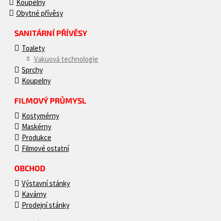
Koupelny
Obytné přívěsy
SANITÁRNÍ PŘÍVĚSY
Toalety
Vakuová technologie
Sprchy
Koupelny
FILMOVÝ PRŮMYSL
Kostymérny
Maskérny
Produkce
Filmové ostatní
OBCHOD
Výstavní stánky
Kavárny
Prodejní stánky