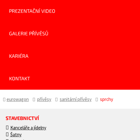
PREZENTAČNÍ VIDEO
GALERIE PŘÍVĚSŮ
KARIÉRA
KONTAKT
eurowagon
přívěsy
sanitární přívěsy
sprchy
STAVEBNICTVÍ
Kanceláře a jídelny
Šatny