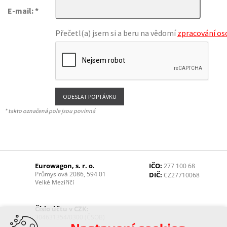
E-mail: *
Přečetl(a) jsem si a beru na vědomí
zpracování os
* takto označená pole jsou povinná
Eurowagon, s. r. o.
IČO:
277 100 68
Průmyslová 2086, 594 01
DIČ:
CZ27710068
Velké Meziříčí
Číslo účtu v CZK:
304631354/0300 (ČSOB)