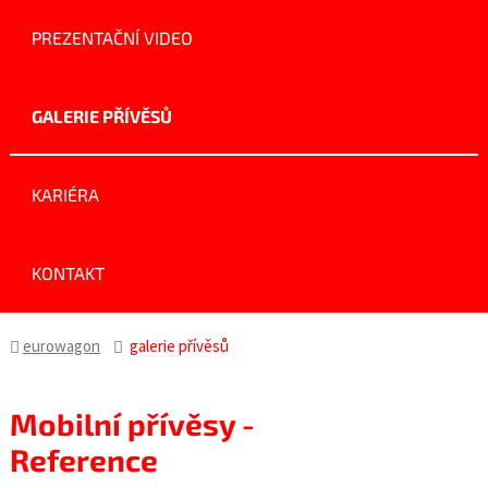
PREZENTAČNÍ VIDEO
GALERIE PŘÍVĚSŮ
KARIÉRA
KONTAKT
eurowagon
galerie přívěsů
Mobilní přívěsy -
Reference