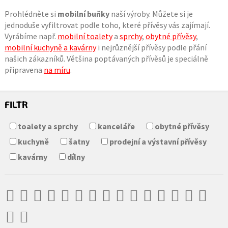
Prohlédněte si
mobilní buňky
naší výroby. Můžete si je
jednoduše vyfiltrovat podle toho, které přívěsy vás zajímají.
Vyrábíme např.
mobilní toalety
a
sprchy
,
obytné přívěsy
,
mobilní kuchyně a kavárny
i nejrůznější přívěsy podle přání
našich zákazníků. Většina poptávaných přívěsů je speciálně
připravena
na míru
.
FILTR
toalety a sprchy
kanceláře
obytné přívěsy
kuchyně
šatny
prodejní a výstavní přívěsy
kavárny
dílny