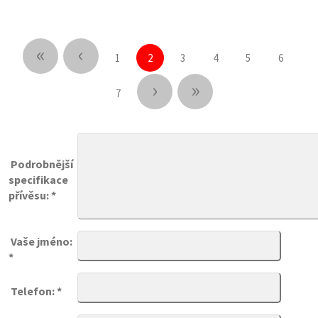
«
‹
1
2
3
4
5
6
›
»
7
Podrobnější
specifikace
přívěsu: *
Vaše jméno:
*
Telefon: *