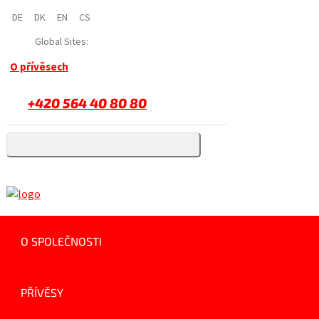
DE
DK
EN
CS
Global Sites:
O přívěsech
+420 564 40 80 80
O SPOLEČNOSTI
PŘÍVĚSY