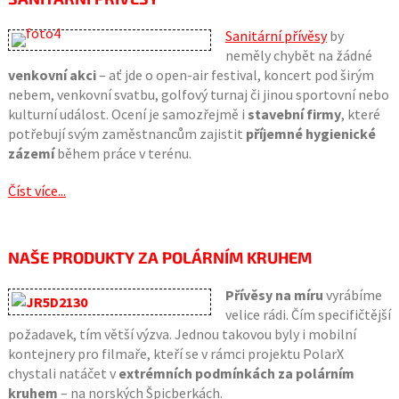
Sanitární přívěsy
by
neměly chybět na žádné
venkovní akci
– ať jde o open-air festival, koncert pod širým
nebem, venkovní svatbu, golfový turnaj či jinou sportovní nebo
kulturní událost. Ocení je samozřejmě i
stavební firmy
, které
potřebují svým zaměstnancům zajistit
příjemné hygienické
zázemí
během práce v terénu.
Číst více...
NAŠE PRODUKTY ZA POLÁRNÍM KRUHEM
Přívěsy na míru
vyrábíme
velice rádi. Čím specifičtější
požadavek, tím větší výzva. Jednou takovou byly i mobilní
kontejnery pro filmaře, kteří se v rámci projektu PolarX
chystali natáčet v
extrémních podmínkách za polárním
kruhem
– na norských Špicberkách.