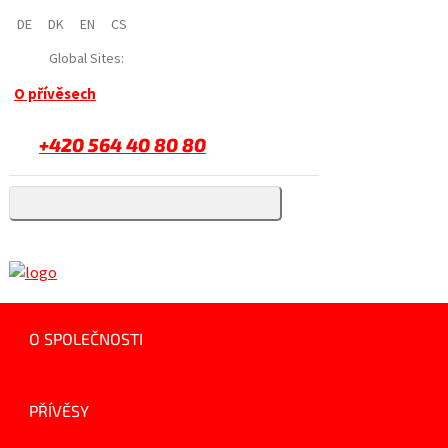
DE
DK
EN
CS
Global Sites:
O přívěsech
+420 564 40 80 80
O SPOLEČNOSTI
PŘÍVĚSY