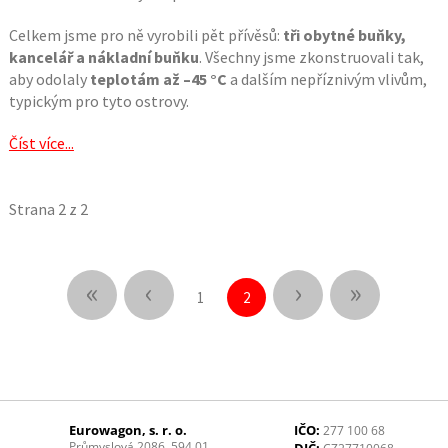
Celkem jsme pro ně vyrobili pět přívěsů:
tři obytné buňky,
kancelář a nákladní buňku
. Všechny jsme zkonstruovali tak,
aby odolaly
teplotám až –45 °C
a dalším nepříznivým vlivům,
typickým pro tyto ostrovy.
Číst více...
Strana 2 z 2
«
‹
›
»
1
2
Eurowagon, s. r. o.
IČO:
277 100 68
Průmyslová 2086, 594 01