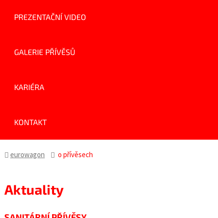
PREZENTAČNÍ VIDEO
GALERIE PŘÍVĚSŮ
KARIÉRA
KONTAKT
eurowagon
o přívěsech
Aktuality
SANITÁRNÍ PŘÍVĚSY